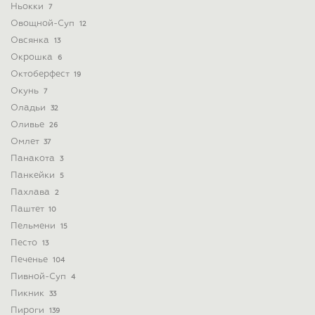
Ньокки
7
Овощной-Суп
12
Овсянка
13
Окрошка
6
Октоберфест
19
Окунь
7
Оладьи
32
Оливье
26
Омлет
37
Панакота
3
Панкейки
5
Пахлава
2
Паштет
10
Пельмени
15
Песто
13
Печенье
104
Пивной-Суп
4
Пикник
33
Пироги
139