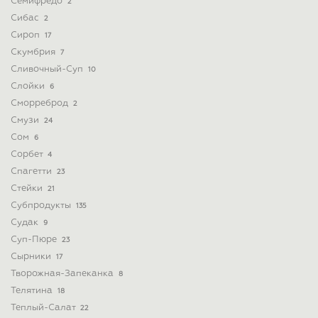
Семифредо
2
Сибас
2
Сироп
17
Скумбрия
7
Сливочный-Суп
10
Слойки
6
Сморреброд
2
Смузи
24
Сом
6
Сорбет
4
Спагетти
23
Стейки
21
Субпродукты
135
Судак
9
Суп-Пюре
23
Сырники
17
Творожная-Запеканка
8
Телятина
18
Теплый-Салат
22