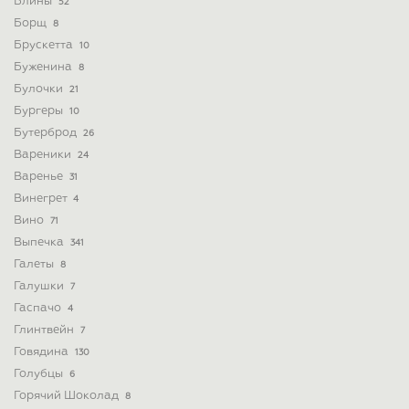
Блины
52
Борщ
8
Брускетта
10
Буженина
8
Булочки
21
Бургеры
10
Бутерброд
26
Вареники
24
Варенье
31
Винегрет
4
Вино
71
Выпечка
341
Галеты
8
Галушки
7
Гаспачо
4
Глинтвейн
7
Говядина
130
Голубцы
6
Горячий Шоколад
8