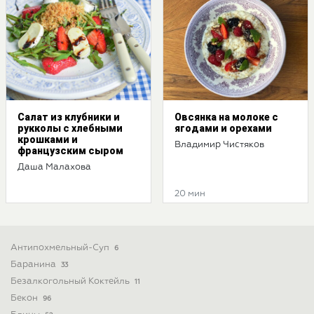
Салат из клубники и
Овсянка на молоке с
рукколы с хлебными
ягодами и орехами
крошками и
Владимир Чистяков
французским сыром
Даша Малахова
20 мин
Антипохмельный-Суп
6
Баранина
33
Безалкогольный Коктейль
11
Бекон
96