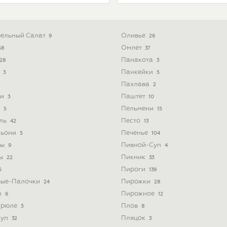
ельный Салат
Оливье
9
26
Омлет
58
37
Панакота
28
3
ь
Панкейки
3
5
Пахлава
2
ти
Паштет
3
10
и
Пельмени
5
15
йль
Песто
42
13
льони
Печенье
5
104
ты
Пивной-Суп
9
4
ты
Пикник
22
33
Пироги
5
139
вые-Палочки
Пирожки
24
28
л
Пирожное
6
12
Брюле
Плов
3
8
Суп
Пляцок
32
3