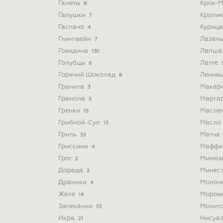
Галеты
Крок-
8
Галушки
Кроли
7
Гаспачо
Куриц
4
Глинтвейн
Лазан
7
Говядина
Лапш
130
Голубцы
Латте
6
Горячий Шоколад
Ленив
8
Гранита
Макар
3
Гранола
Марга
5
Гренки
Масле
15
Грибной-Суп
Масло
13
Гриль
Матча
55
Гриссини
Мафф
4
Грог
Мимоз
2
Дорада
Минес
2
Драники
Молоч
4
Желе
Морож
14
Запеканки
Мохит
55
Икра
Нисуа
21