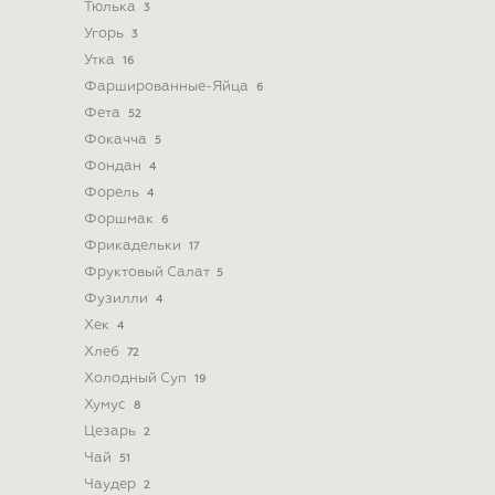
Тюлька
3
Угорь
3
Утка
16
Фаршированные-Яйца
6
Фета
52
Фокачча
5
Фондан
4
Форель
4
Форшмак
6
Фрикадельки
17
Фруктовый Салат
5
Фузилли
4
Хек
4
Хлеб
72
Холодный Суп
19
Хумус
8
Цезарь
2
Чай
51
Чаудер
2