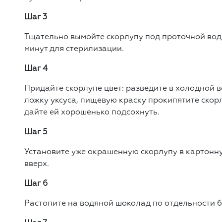
Шаг 3
Тщательно вымойте скорлупу под проточной водо
минут для стерилизации.
Шаг 4
Придайте скорлупе цвет: разведите в холодной 
ложку уксуса, пищевую краску прокипятите скорл
дайте ей хорошенько подсохнуть.
Шаг 5
Установите уже окрашенную скорлупу в картонн
вверх.
Шаг 6
Растопите на водяной шоколад по отдельности б