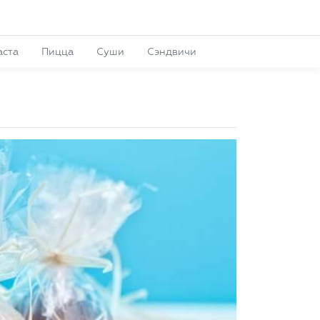
аста
Пицца
Суши
Сэндвичи