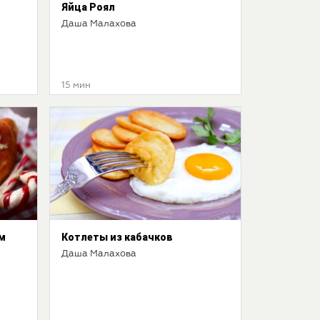
Яйца Роял
Даша Малахова
15 мин
м
Котлеты из кабачков
Даша Малахова