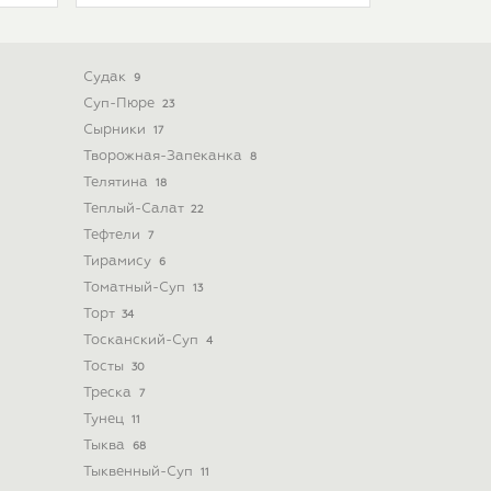
Судак
9
Суп-Пюре
23
Сырники
17
Творожная-Запеканка
8
Телятина
18
Теплый-Салат
22
Тефтели
7
Тирамису
6
Томатный-Суп
13
Торт
34
Тосканский-Суп
4
Тосты
30
Треска
7
Тунец
11
Тыква
68
Тыквенный-Суп
11