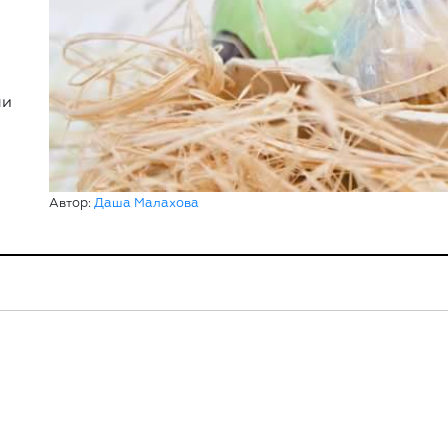
ли
Автор:
Даша Малахова