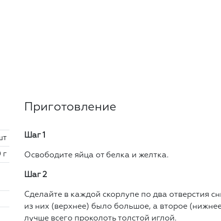
Приготовление
Шаг 1
шт
 г
Освободите яйца от белка и желтка.
Шаг 2
Сделайте в каждой скорлупе по два отверстия сн
из них (верхнее) было большое, а второе (нижне
лучше всего проколоть толстой иглой.