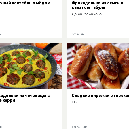
чный коктейль с мёдом
Фрикадельки из семги с
салатом табуле
Даша Малахова
н
30 мин
адельки из чечевицы в
Сладкие пирожки с горохо
е карри
ГВ
ин
1 ч 30 мин