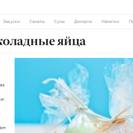
Закуски
Салаты
Супы
Десерты
Напитки
П
коладные яйца
ак
и:
кам