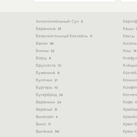
Антипохмельный-Суп
Картоф
6
Баранина
Каши
33
Безалкогольный Коктейль
Кексы
11
Бекон
Кисел
96
Блины
Киш
52
16
Борщ
Клафу
8
Брускетта
Клёцк
10
Буженина
Кокте
8
Булочки
Конки
21
Бургеры
Конфе
10
Бутерброд
Котле
26
Вареники
Кофе
24
1
Варенье
Крабо
31
Винегрет
Крамб
4
Вино
Крем-
71
Выпечка
Крем-
341