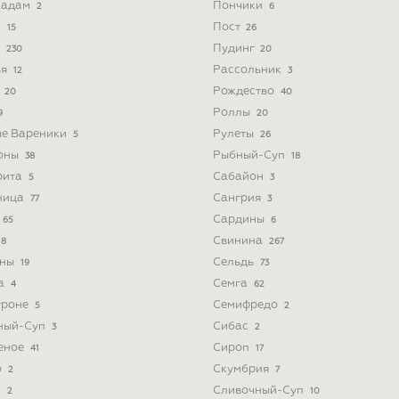
Мадам
Пончики
2
6
к
Пост
15
26
а
Пудинг
230
20
ья
Рассольник
12
3
а
Рождество
20
40
Роллы
9
20
ые Вареники
Рулеты
5
26
оны
Рыбный-Суп
38
18
рита
Сабайон
5
3
ница
Сангрия
77
3
Сардины
65
6
Свинина
8
267
ины
Сельдь
19
73
а
Семга
4
62
троне
Семифредо
5
2
ный-Суп
Сибас
3
2
еное
Сироп
41
17
о
Скумбрия
2
7
з
Сливочный-Суп
2
10