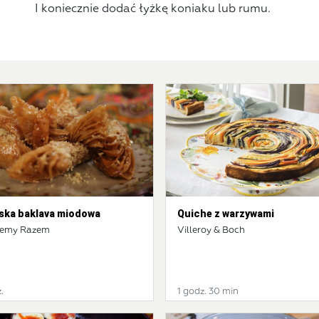
I koniecznie dodać łyżkę koniaku lub rumu.
ska baklava miodowa
Quiche z warzywami
jemy Razem
Villeroy & Boch
.
1 godz. 30 min