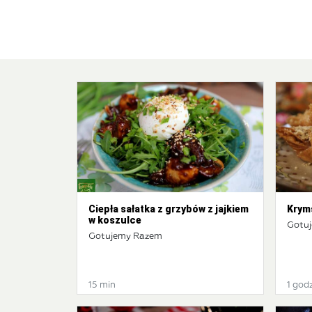
Ciepła sałatka z grzybów z jajkiem
Krym
w koszulce
Gotu
Gotujemy Razem
15 min
1 godz