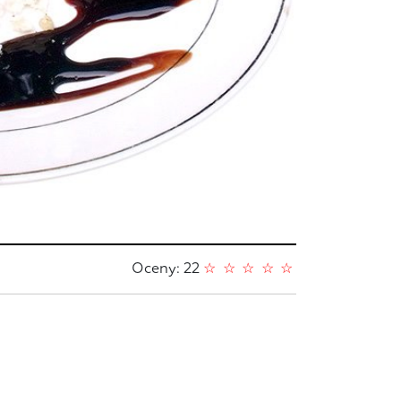
Oceny: 22
☆
☆
☆
☆
☆