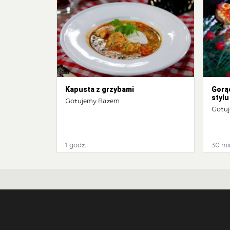
Kapusta z grzybami
Gorą
stylu
Gotujemy Razem
Gotu
1 godz.
30 mi