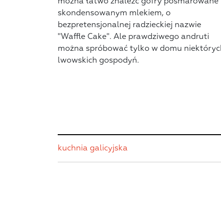
można łatwo znaleźć gofry posmarowane
skondensowanym mlekiem, o
bezpretensjonalnej radzieckiej nazwie
"Waffle Cake". Ale prawdziwego andruti
można spróbować tylko w domu niektóryc
lwowskich gospodyń.
kuchnia galicyjska