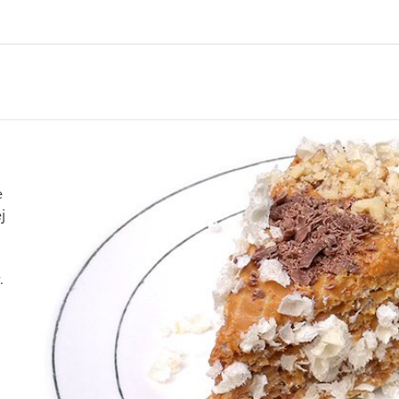
e
j
.