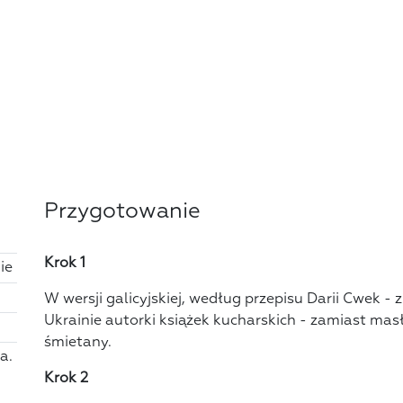
Przygotowanie
Krok 1
ie
W wersji galicyjskiej, według przepisu Darii Cwek - zn
Ukrainie autorki książek kucharskich - zamiast mas
śmietany.
ka.
Krok 2