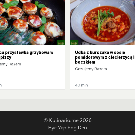
ca przystawka grzybowa w
Udka z kurczaka w sosie
 pizzy
pomidorowym z ciecierzycą i
boczkiem
jemy Razem
Gotujemy Razem
n
40 min
© Kulinario.me 2026
Рус
Укр
Eng
Deu