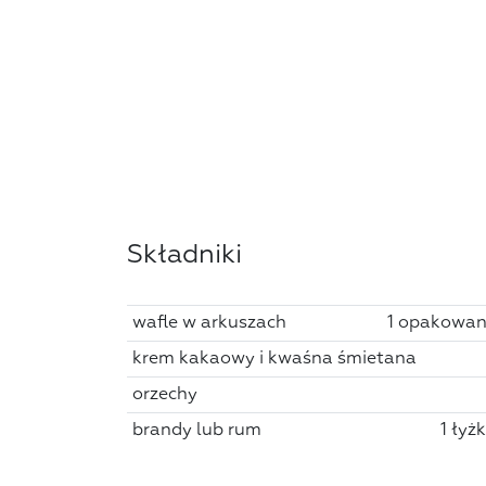
Składniki
wafle w arkuszach
1 opakowan
krem kakaowy i kwaśna śmietana
orzechy
brandy lub rum
1 łyż