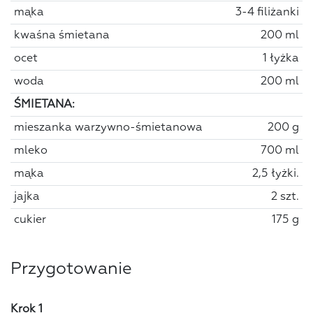
mąka
3-4 filiżanki
kwaśna śmietana
200 ml
ocet
1 łyżka
woda
200 ml
ŚMIETANA:
mieszanka warzywno-śmietanowa
200 g
mleko
700 ml
mąka
2,5 łyżki.
jajka
2 szt.
cukier
175 g
Przygotowanie
Krok 1