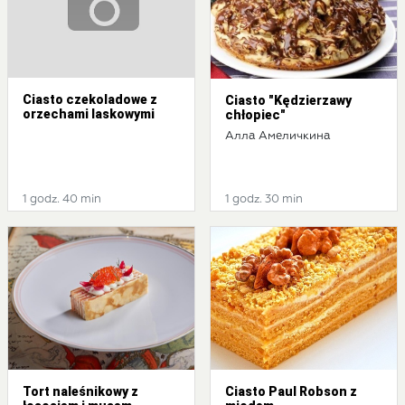
Ciasto czekoladowe z
Ciasto "Kędzierzawy
orzechami laskowymi
chłopiec"
Алла Амеличкина
1 godz. 40 min
1 godz. 30 min
Tort naleśnikowy z
Ciasto Paul Robson z