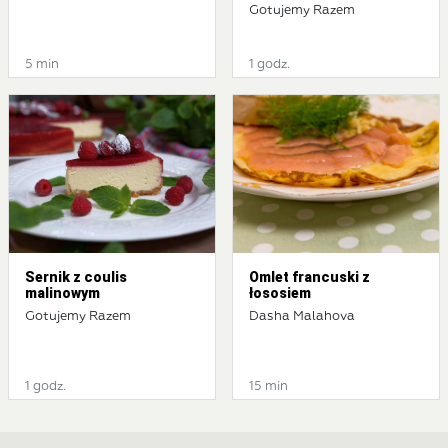
Gotujemy Razem
5 min
1 godz.
Sernik z coulis
Omlet francuski z
malinowym
łososiem
Gotujemy Razem
Dasha Malahova
1 godz.
15 min