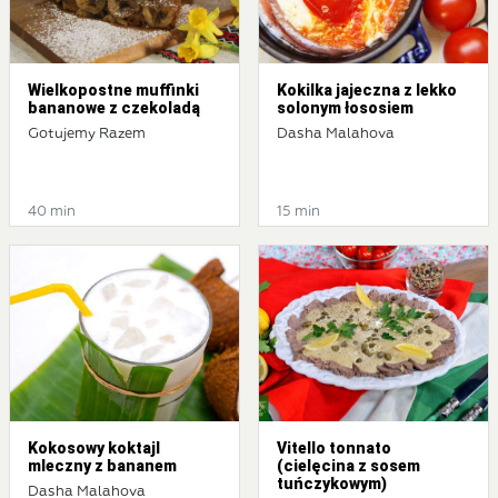
Wielkopostne muffinki
Kokilka jajeczna z lekko
bananowe z czekoladą
solonym łososiem
Gotujemy Razem
Dasha Malahova
40 min
15 min
Kokosowy koktajl
Vitello tonnato
mleczny z bananem
(cielęcina z sosem
tuńczykowym)
Dasha Malahova