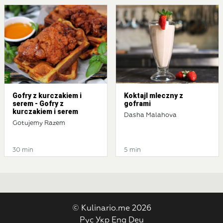
Gofry z kurczakiem i
Koktajl mleczny z
serem - Gofry z
goframi
kurczakiem i serem
Dasha Malahova
Gotujemy Razem
30 min
5 min
© Kulinario.me 2026
Рус
Укр
Eng
Deu