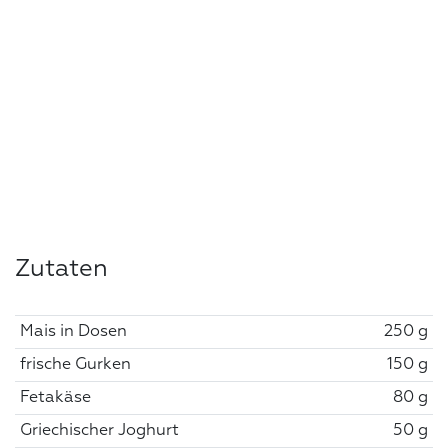
Zutaten
Mais in Dosen
250 g
frische Gurken
150 g
Fetakäse
80 g
Griechischer Joghurt
50 g