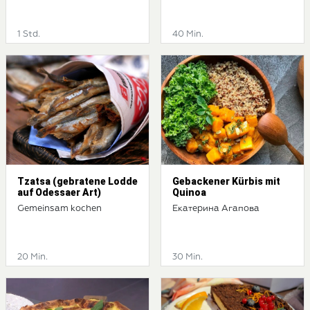
1 Std.
40 Min.
Tzatsa (gebratene Lodde
Gebackener Kürbis mit
auf Odessaer Art)
Quinoa
Gemeinsam kochen
Екатерина Агапова
20 Min.
30 Min.