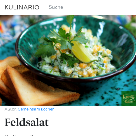
KULINARIO
Autor:
Gemeinsam kochen
Feldsalat