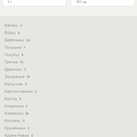
1 г
40 хв
Банош
2
Борщ
8
Вареники
24
Галушки
7
Голубці
6
Гречка
10
Драники
3
Запіканка
19
Капусняк
2
Картопляники
2
Кисіль
3
Кнедлики
2
Ковбаски
18
Котлети
11
Крученики
2
Курячі Ніжки
5