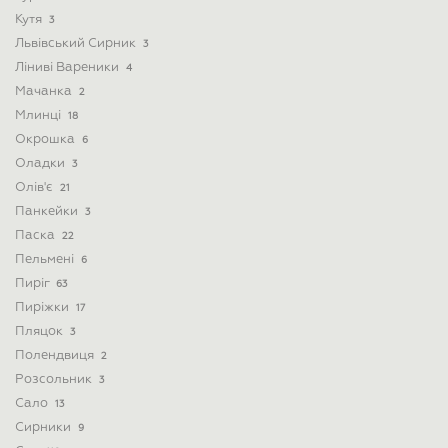
Кутя
3
Львівський Сирник
3
Ліниві Вареники
4
Мачанка
2
Млинці
18
Окрошка
6
Оладки
3
Олів'є
21
Панкейки
3
Паска
22
Пельмені
6
Пиріг
63
Пиріжки
17
Пляцок
3
Полендвиця
2
Розсольник
3
Сало
13
Сирники
9