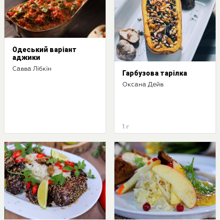
Одеський варіант
аджики
Савва Лібкін
Гарбузова тарілка
Оксана Дейв
1 г