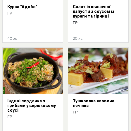
Курка "Адобо"
Салат із квашеної
капусти з соусом із
ГР
кураги та гірчиці
ГР
40 хв
20 хв
Індичі сердечка з
Тушкована яловича
грибами у вершковому
печінка
соусі
ГР
ГР