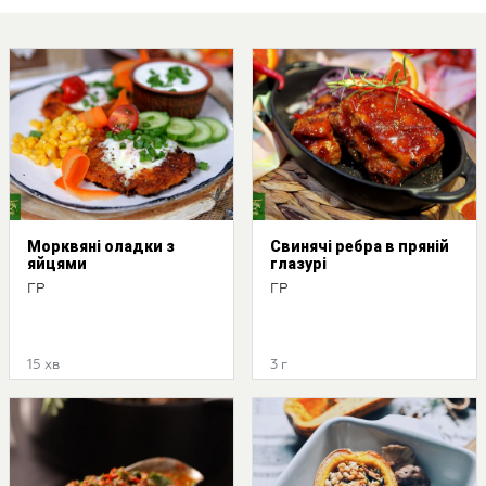
Морквяні оладки з
Свинячі ребра в пряній
яйцями
глазурі
ГР
ГР
15 хв
3 г