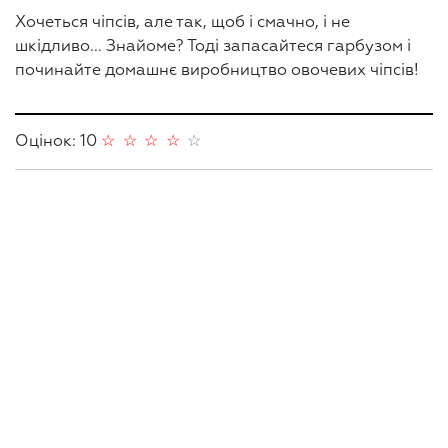
Хочеться чіпсів, але так, щоб і смачно, і не
шкідливо... Знайоме? Тоді запасайтеся гарбузом і
починайте домашнє виробництво овочевих чіпсів!
Оцінок: 10
☆
☆
☆
☆
☆