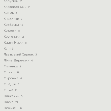
Капусняк
2
Картопляники
2
Кисіль
3
Кнедлики
2
Ковбаски
18
Котлети
11
Крученики
2
Курячі Ніжки
5
Кутя
3
Львівський Сирник
3
Ліниві Вареники
4
Мачанка
2
Млинці
18
Окрошка
6
Оладки
3
Олів'є
21
Панкейки
3
Паска
22
Пельмені
6