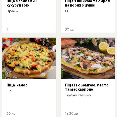
Піца з грибами і
Піца з шинкою та сиром
кукурудзою
на коржі з цукіні
Премія
ГР
1 г
30 хв
Піца-начос
Піца із сьомгою, песто
та маскарпоне
ГР
Тіціано Казілло
20 хв
1 г 30 хв