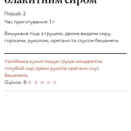
Порцій: 2
Час приготування: 1 г
Вишукана піца з грушею, двома видами сиру,
горіхами, руколою, орегано та соусом бешамель
італійська кухня
пицца
груша
моцарелла
голубой сыр
орехи
рукола
орегано
соус
бешамель
Оцінок: 8
☆
☆
☆
☆
☆