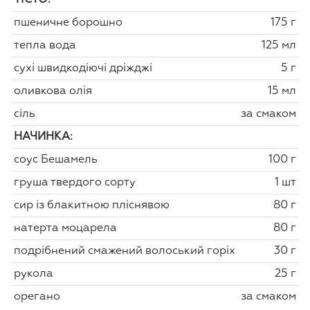
пшеничне борошно
175 г
тепла вода
125 мл
сухі швидкодіючі дріжджі
5 г
оливкова олія
15 мл
сіль
за смаком
НАЧИНКА:
соус Бешамель
100 г
груша твердого сорту
1 шт
сир із блакитною пліснявою
80 г
натерта моцарела
80 г
подрібнений смажений волоський горіх
30 г
рукола
25 г
орегано
за смаком