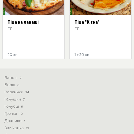
Піца на лаваші
Піца "К'єна"
ГР
ГР
20 хв
1 г 30 хв
Банош
2
Борщ
8
Вареники
24
Галушки
7
Голубці
6
Гречка
10
Драники
3
Запіканка
19