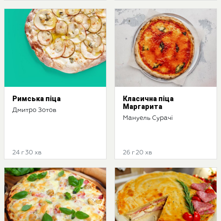
Римська піца
Класична піца
Маргарита
Дмитро Зотов
Мануель Сурачі
24 г 30 хв
26 г 20 хв