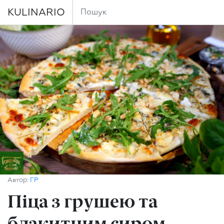
KULINARIO
Автор:
ГР
Піца з грушею та
блакитним сиром