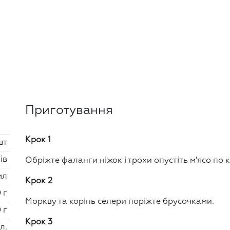
Приготування
Крок 1
шт
ів
Обріжте фаланги ніжок і трохи опустіть м'ясо по к
мл
Крок 2
 г
Моркву та корінь селери поріжте брусочками.
 г
Крок 3
 л.