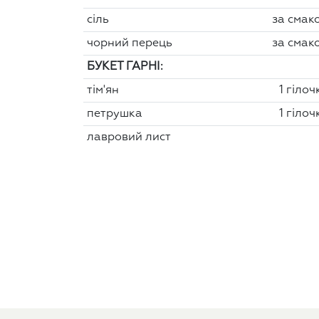
сіль
за смак
чорний перець
за смак
БУКЕТ ГАРНІ:
тім'ян
1 гілоч
петрушка
1 гілоч
лавровий лист