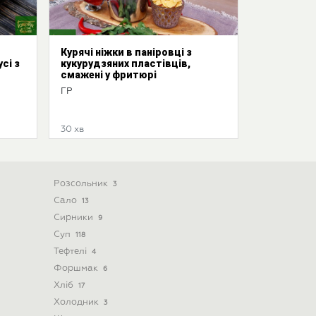
Курячі ніжки в паніровці з
сі з
кукурудзяних пластівців,
смажені у фритюрі
ГР
30 хв
Розсольник
3
Сало
13
Сирники
9
Суп
118
Тефтелі
4
Форшмак
6
Хліб
17
Холодник
3