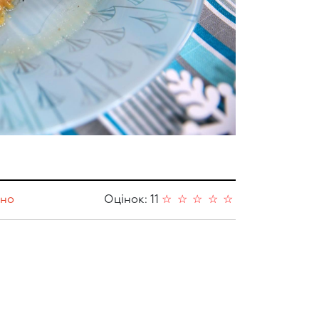
ино
Оцінок: 11
☆
☆
☆
☆
☆