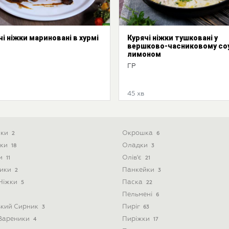
чі ніжки мариновані в хурмі
Курячі ніжки тушковані у
вершково-часниковому соу
лимоном
ГР
45 хв
ики
Окрошка
2
6
ски
Оладки
18
3
ти
Олів'є
11
21
ники
Панкейки
2
3
 Ніжки
Паска
5
22
Пельмені
6
ький Сирник
Пиріг
3
63
 Вареники
Пиріжки
4
17