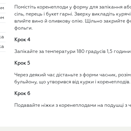
Помістіть коренеплоди у форму для запікання аб
ом
сіль, перець і букет гарні. Зверху викладіть курячі
ом
влийте вино й оливкову олію. Щільно закрийте 
фольги.
ка
Крок 4
ка
Запікайте за температури 180 градусів 1,5 години
Крок 5
Через деякий час дістаньте з форми часник, розі
бульйону, що утворився від курки і коренеплодів.
Крок 6
Подавайте ніжки з коренеплодами на подушці з 