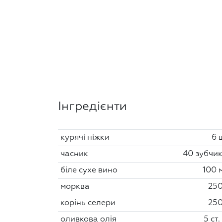
Інгредієнти
курячі ніжки
6 
часник
40 зубчик
біле сухе вино
100 
морква
250
корінь селери
250
оливкова олія
5 ст.