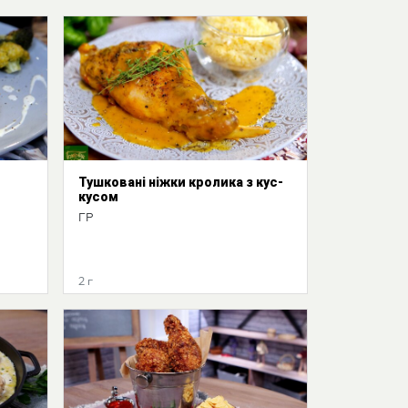
Тушковані ніжки кролика з кус-
кусом
ГР
2 г