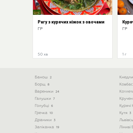
Рагу з курячих ніжок з овочами
Куря
ГР
ГР
50 хв
1 г
Банош
Кнедл
2
Борщ
Ковба
8
Вареники
Котле
24
Галушки
Круче
7
Голубці
Курячі
6
Гречка
Кутя
10
3
Драники
Львівс
3
Запіканка
Ліниві
19