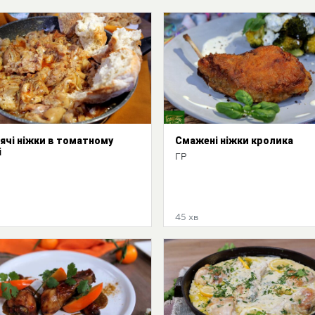
ячі ніжки в томатному
Смажені ніжки кролика
і
ГР
45 хв