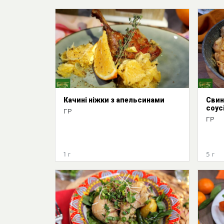
Качині ніжки з апельсинами
Свин
соус
ГР
ГР
1 г
5 г