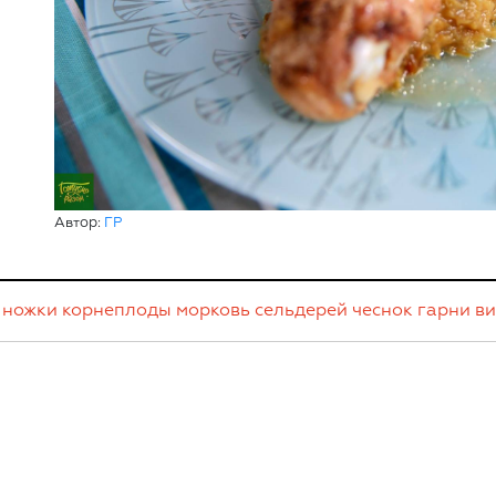
Автор:
ГР
 ножки
корнеплоды
морковь
сельдерей
чеснок
гарни
в