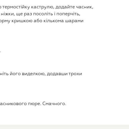
о термостійку каструлю, додайте часник,
 ніжки, ще раз посоліть і поперчіть,
форму кришкою або кількома шарами
.
мніть його виделкою, додавши трохи
часникового пюре. Смачного.