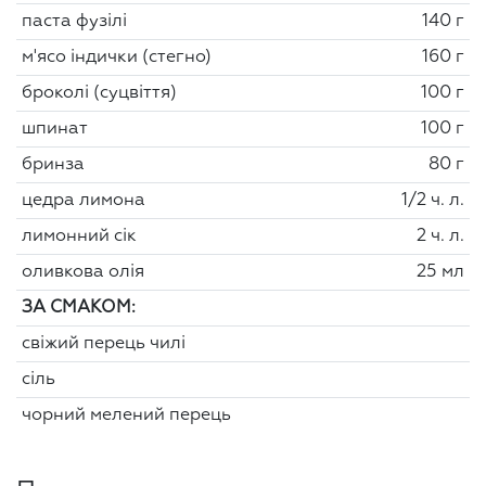
паста фузілі
140 г
м'ясо індички (стегно)
160 г
броколі (суцвіття)
100 г
шпинат
100 г
бринза
80 г
цедра лимона
1/2 ч. л.
лимонний сік
2 ч. л.
оливкова олія
25 мл
ЗА СМАКОМ:
свіжий перець чилі
сіль
чорний мелений перець