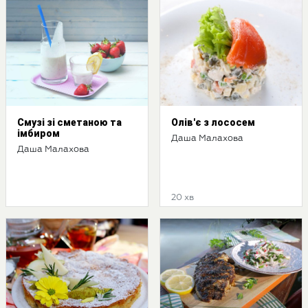
Смузі зі сметаною та
Олів'є з лососем
імбиром
Даша Малахова
Даша Малахова
20 хв