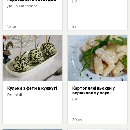
ГР
Даша Малахова
15 хв
2 г
Кульки з фети в кунжуті
Картопляні ньокки у
вершковому соусі
Premialle
ГР
30 хв