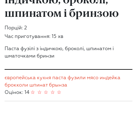
шпинатом і бринзою
Порцій: 2
Час приготування: 15 хв
Паста фузілі з індичкою, броколі, шпинатом і
шматочками бринзи
європейська кухня
паста
фузили
мясо
индейка
брокколи
шпинат
брынза
Оцінок: 14
☆
☆
☆
☆
☆