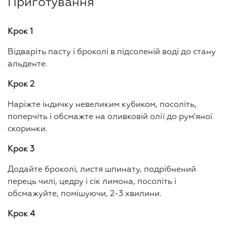
Приготування
Крок 1
Відваріть пасту і броколі в підсоленій воді до стану
альденте.
Крок 2
Наріжте індичку невеликим кубиком, посоліть,
поперчіть і обсмажте на оливковій олії до рум'яної
скоринки.
Крок 3
Додайте броколі, листя шпинату, подрібнений
перець чилі, цедру і сік лимона, посоліть і
обсмажуйте, помішуючи, 2-3 хвилини.
Крок 4