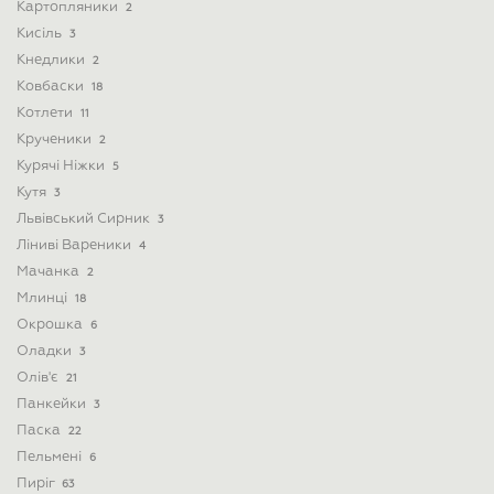
Картопляники
2
Кисіль
3
Кнедлики
2
Ковбаски
18
Котлети
11
Крученики
2
Курячі Ніжки
5
Кутя
3
Львівський Сирник
3
Ліниві Вареники
4
Мачанка
2
Млинці
18
Окрошка
6
Оладки
3
Олів'є
21
Панкейки
3
Паска
22
Пельмені
6
Пиріг
63