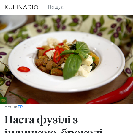
KULINARIO
Автор:
ГР
Паста фузілі з
індичкою, броколі,