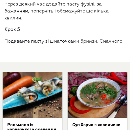
Через деякий час додайте пасту фузілі, за
бажанням, поперчіть і обсмажуйте ще кілька
хвилин.
Крок 5
Подавайте пасту зі шматочками бринзи. Смачного.
Рольмопс із
Суп Харчо з яловичини
норвезького оселедця