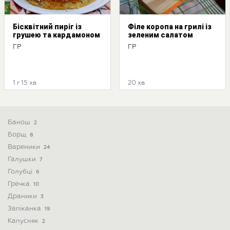
Бісквітний пиріг із
Філе коропа на грилі із
грушею та кардамоном
зеленим салатом
ГР
ГР
1 г 15 хв
20 хв
Банош
2
Борщ
8
Вареники
24
Галушки
7
Голубці
6
Гречка
10
Драники
3
Запіканка
19
Капусняк
2