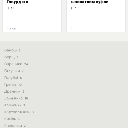
Гявурдаги
шпинатним суфле
TRT
ГР
15 хв
1 г
Банош
2
Борщ
8
Вареники
24
Галушки
7
Голубці
6
Гречка
10
Драники
3
Запіканка
19
Капусняк
2
Картопляники
2
Кисіль
3
Кнедлики
2