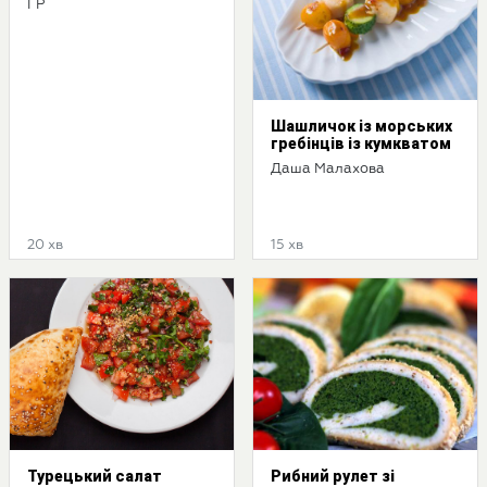
ГР
Шашличок із морських
гребінців із кумкватом
Даша Малахова
20 хв
15 хв
Турецький салат
Рибний рулет зі