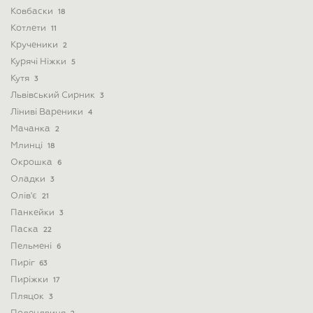
Ковбаски
18
Котлети
11
Крученики
2
Курячі Ніжки
5
Кутя
3
Львівський Сирник
3
Ліниві Вареники
4
Мачанка
2
Млинці
18
Окрошка
6
Оладки
3
Олів'є
21
Панкейки
3
Паска
22
Пельмені
6
Пиріг
63
Пиріжки
17
Пляцок
3