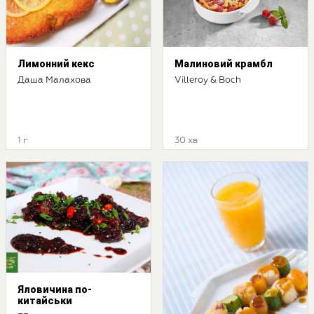
Лимонний кекс
Малиновий крамбл
Даша Малахова
Villeroy & Boch
1 г
30 хв
Яловичина по-
китайськи