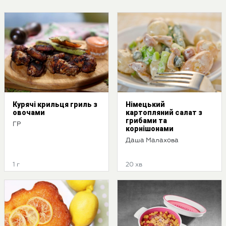
Курячі крильця гриль з
Німецький
овочами
картопляний салат з
грибами та
ГР
корнішонами
Даша Малахова
1 г
20 хв