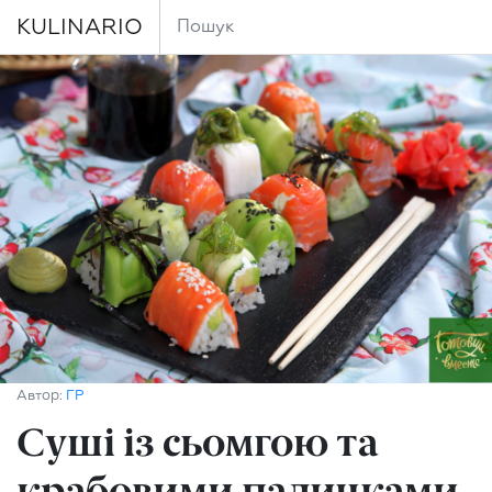
KULINARIO
Автор:
ГР
Суші із сьомгою та
крабовими паличками