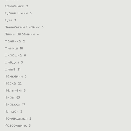
Крученики
2
Курячі Ніжки
5
Кутя
3
Львівський Сирник
3
Ліниві Вареники
4
Мачанка
2
Млинці
18
Окрошка
6
Оладки
3
Олів'є
21
Панкейки
3
Паска
22
Пельмені
6
Пиріг
63
Пиріжки
17
Пляцок
3
Полендвиця
2
Розсольник
3