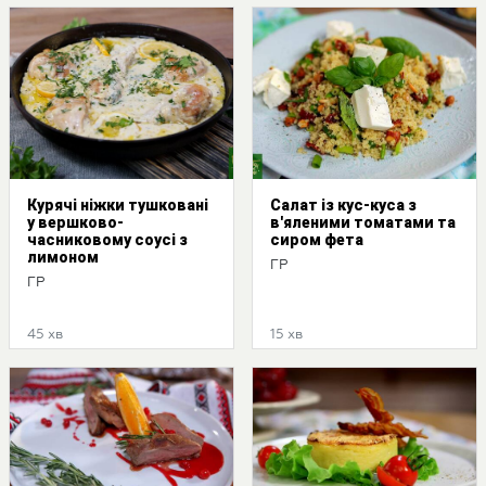
Курячі ніжки тушковані
Салат із кус-куса з
у вершково-
в'яленими томатами та
часниковому соусі з
сиром фета
лимоном
ГР
ГР
45 хв
15 хв