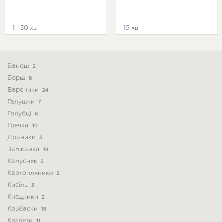
1 г 30 хв
15 хв
Банош
2
Борщ
8
Вареники
24
Галушки
7
Голубці
6
Гречка
10
Драники
3
Запіканка
19
Капусняк
2
Картопляники
2
Кисіль
3
Кнедлики
2
Ковбаски
18
Котлети
11