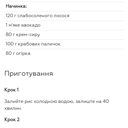
Начинка:
120 г слабосоленого лосося
1 м'яке авокадо
80 г крем-сиру
100 г крабових паличок
80 г огірка
Приготування
Крок 1
Залийте рис холодною водою, залиште на 40
хвилин.
Крок 2