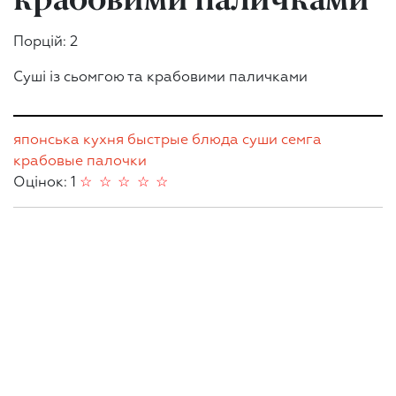
Порцій: 2
Суші із сьомгою та крабовими паличками
японська кухня
быстрые блюда
суши
семга
крабовые палочки
Оцінок: 1
☆
☆
☆
☆
☆