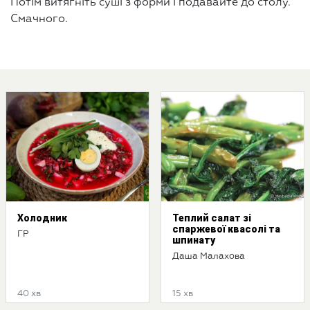
Потім витягніть суші з форми і подавайте до столу.
Смачного.
Холодник
Теплий салат зі
спаржевої квасолі та
ГР
шпинату
Даша Малахова
40 хв
15 хв