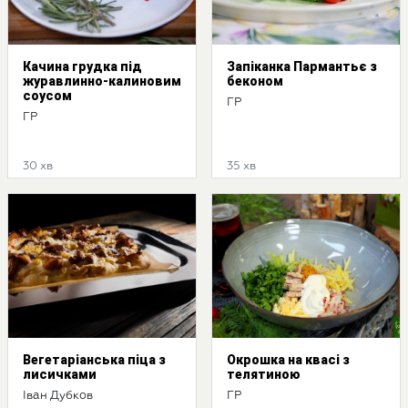
Качина грудка під
Запіканка Пармантьє з
журавлинно-калиновим
беконом
соусом
ГР
ГР
30 хв
35 хв
Вегетаріанська піца з
Окрошка на квасі з
лисичками
телятиною
Іван Дубков
ГР