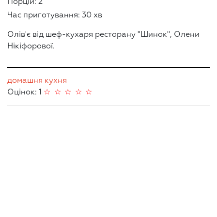
Порцій: 2
Час приготування: 30 хв
Олів'є від шеф-кухаря ресторану "Шинок", Олени
Нікіфорової.
домашня кухня
Оцінок: 1
☆
☆
☆
☆
☆