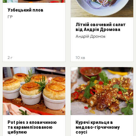
Узбецький плов
ГР
Літній овочевий салат
від Андрія Дромова
Андрій Дромов
2 г
10 хв
Pot pies з яловичиною
Курячі крильця в
та карамелізованою
медово-гірчичному
цибулею
соусі