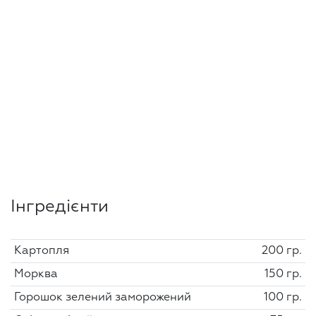
Інгредієнти
Картопля
200 гр.
Морква
150 гр.
Горошок зелений заморожений
100 гр.