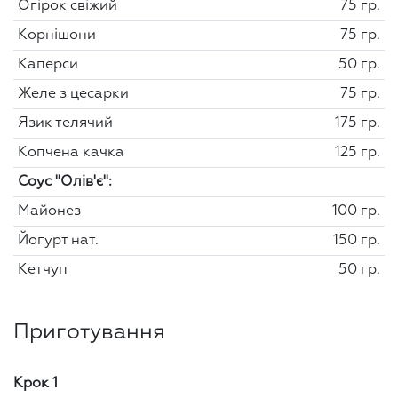
Огірок свіжий
75 гр.
Корнішони
75 гр.
Каперси
50 гр.
Желе з цесарки
75 гр.
Язик телячий
175 гр.
Копчена качка
125 гр.
Соус "Олів'є":
Майонез
100 гр.
Йогурт нат.
150 гр.
Кетчуп
50 гр.
Приготування
Крок 1