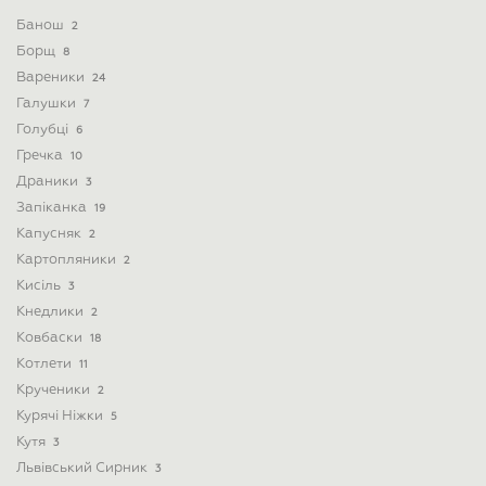
Банош
2
Борщ
8
Вареники
24
Галушки
7
Голубці
6
Гречка
10
Драники
3
Запіканка
19
Капусняк
2
Картопляники
2
Кисіль
3
Кнедлики
2
Ковбаски
18
Котлети
11
Крученики
2
Курячі Ніжки
5
Кутя
3
Львівський Сирник
3