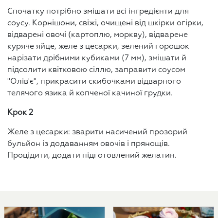
Спочатку потрібно змішати всі інгредієнти для
соусу. Корнішони, свіжі, очищені від шкірки огірки,
відварені овочі (картоплю, моркву), відварене
куряче яйце, желе з цесарки, зелений горошок
нарізати дрібними кубиками (7 мм), змішати й
підсолити квітковою сіллю, заправити соусом
"Олів'є", прикрасити скибочками відварного
телячого язика й копченої качиної грудки.
Крок 2
Желе з цесарки: зварити насичений прозорий
бульйон із додаванням овочів і прянощів.
Процідити, додати підготовлений желатин.