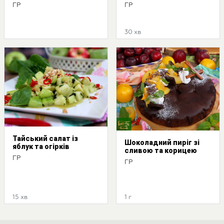
ГР
ГР
30 хв
Тайський салат із
Шоколадний пиріг зі
яблук та огірків
сливою та корицею
ГР
ГР
15 хв
1 г