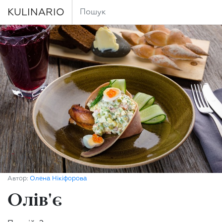
KULINARIO
Автор:
Олена Нікіфорова
Олів'є