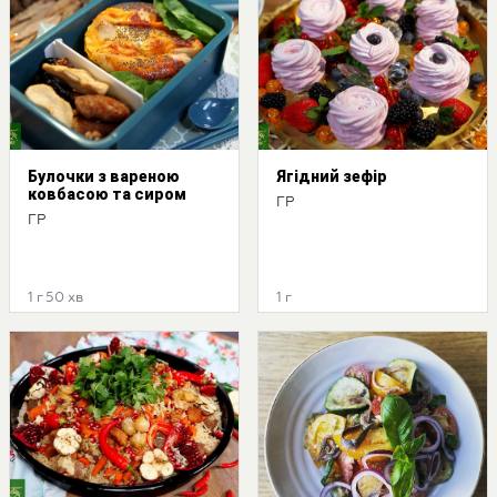
Булочки з вареною
Ягідний зефір
ковбасою та сиром
ГР
ГР
1 г 50 хв
1 г