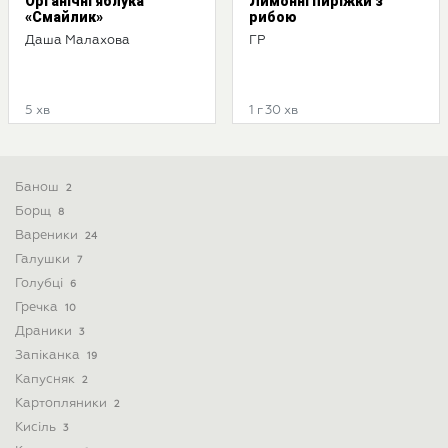
Органічні яблука
Лимонні пиріжки з
«Смайлик»
рибою
Даша Малахова
ГР
5 хв
1 г 30 хв
Банош
2
Борщ
8
Вареники
24
Галушки
7
Голубці
6
Гречка
10
Драники
3
Запіканка
19
Капусняк
2
Картопляники
2
Кисіль
3