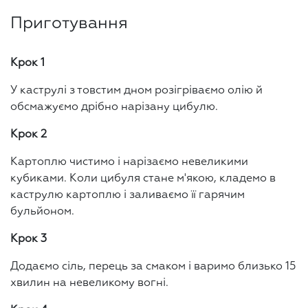
Приготування
Крок 1
У каструлі з товстим дном розігріваємо олію й
обсмажуємо дрібно нарізану цибулю.
Крок 2
Картоплю чистимо і нарізаємо невеликими
кубиками. Коли цибуля стане м'якою, кладемо в
каструлю картоплю і заливаємо її гарячим
бульйоном.
Крок 3
Додаємо сіль, перець за смаком і варимо близько 15
хвилин на невеликому вогні.