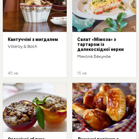
Кантуччіні з мигдалем
Салат «Мімоза» з
тартаром із
Villeroy & Boch
далекосхідної нерки
Микола Бакунов
45 хв
15 хв