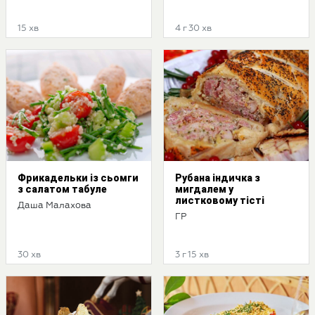
15 хв
4 г 30 хв
Фрикадельки із сьомги
Рубана індичка з
з салатом табуле
мигдалем у
листковому тісті
Даша Малахова
ГР
30 хв
3 г 15 хв