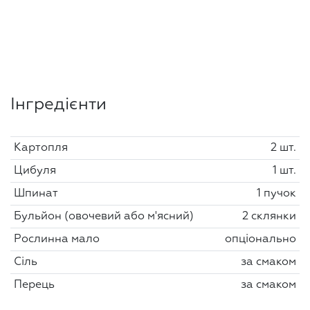
Інгредієнти
Картопля
2 шт.
Цибуля
1 шт.
Шпинат
1 пучок
Бульйон (овочевий або м'ясний)
2 склянки
Рослинна мало
опціонально
Сіль
за смаком
Перець
за смаком