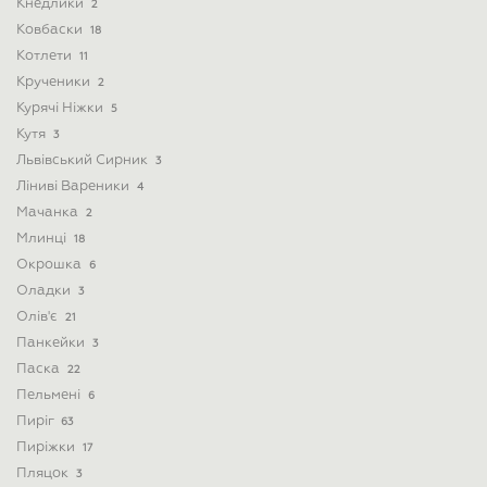
Кнедлики
2
Ковбаски
18
Котлети
11
Крученики
2
Курячі Ніжки
5
Кутя
3
Львівський Сирник
3
Ліниві Вареники
4
Мачанка
2
Млинці
18
Окрошка
6
Оладки
3
Олів'є
21
Панкейки
3
Паска
22
Пельмені
6
Пиріг
63
Пиріжки
17
Пляцок
3