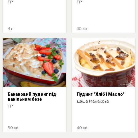
ГР
ГР
4 г
30 хв
Банановий пудинг під
Пудинг "Хліб і Масло"
ванільним безе
Даша Малахова
ГР
50 хв
40 хв