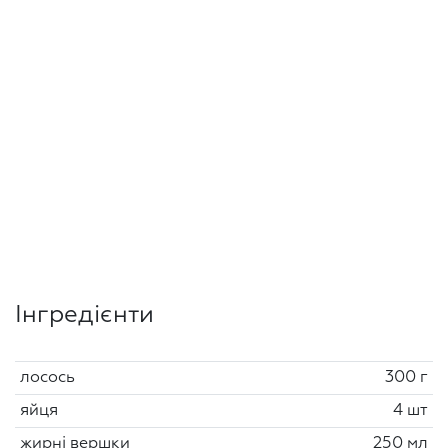
Інгредієнти
лосось
300 г
яйця
4 шт
жирні вершки
250 мл