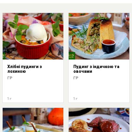
Хлібні пудинги з
Пудинг з індичкою та
лохиною
овочами
ГР
ГР
1 г
1 г