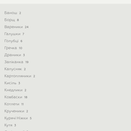
Банош
2
Борщ
8
Вареники
24
Галушки
7
Голубці
6
Гречка
10
Драники
3
Запіканка
19
Капусняк
2
Картопляники
2
Кисіль
3
Кнедлики
2
Ковбаски
18
Котлети
11
Крученики
2
Курячі Ніжки
5
Кутя
3