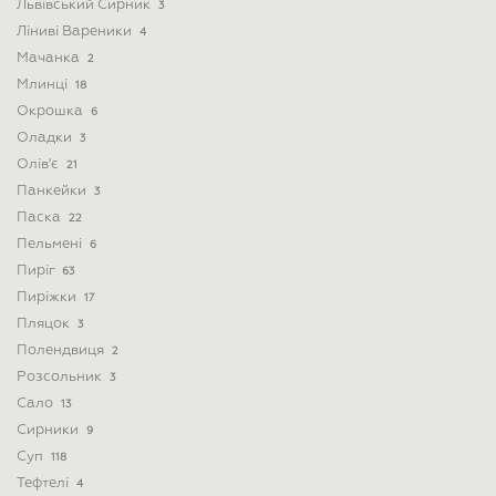
Львівський Сирник
3
Ліниві Вареники
4
Мачанка
2
Млинці
18
Окрошка
6
Оладки
3
Олів'є
21
Панкейки
3
Паска
22
Пельмені
6
Пиріг
63
Пиріжки
17
Пляцок
3
Полендвиця
2
Розсольник
3
Сало
13
Сирники
9
Суп
118
Тефтелі
4