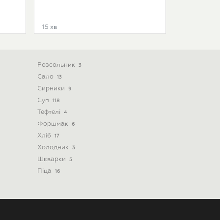
15 хв
Розсольник
3
Сало
13
Сирники
9
Суп
118
Тефтелі
4
Форшмак
6
Хліб
17
Холодник
3
Шкварки
5
Піца
16