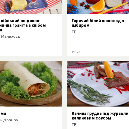
лійський сніданок:
Гарячий білий шоколад з
нична граніта з хлібом
імбиром
ш
ГР
 Малахова
15 хв
рма
Качина грудка під журавли
калиновим соусом
ій Дромов
ГР