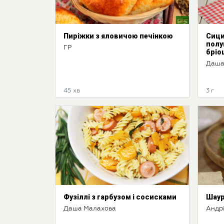
Пиріжки з яловичою печінкою
Сици
полу
ГР
бріо
Даша
45 хв
3 г
Фузіллі з гарбузом і сосисками
Шау
Даша Малахова
Андр