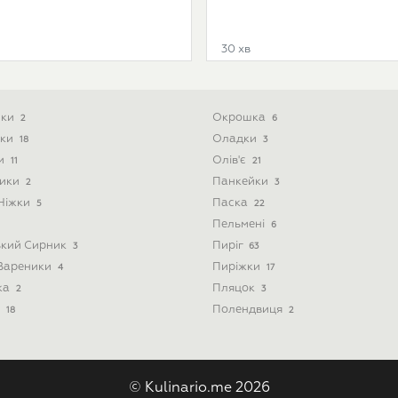
30 хв
ики
Окрошка
2
6
ски
Оладки
18
3
ти
Олів'є
11
21
ники
Панкейки
2
3
 Ніжки
Паска
5
22
Пельмені
6
ький Сирник
Пиріг
3
63
 Вареники
Пиріжки
4
17
ка
Пляцок
2
3
і
Полендвиця
18
2
© Kulinario.me 2026