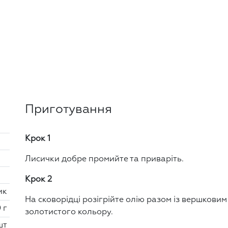
Приготування
Крок 1
Лисички добре промийте та приваріть.
Крок 2
ик
На сковорідці розігрійте олію разом із вершкови
 г
золотистого кольору.
шт