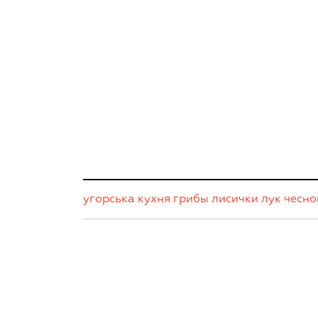
угорська кухня
грибы
лисички
лук
чесно