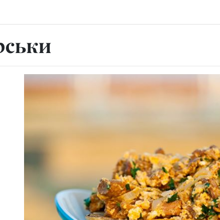
рськи