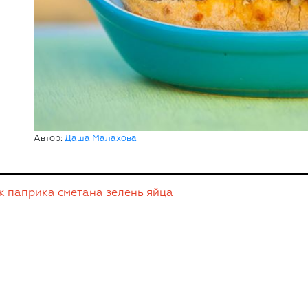
Автор:
Даша Малахова
к
паприка
сметана
зелень
яйца