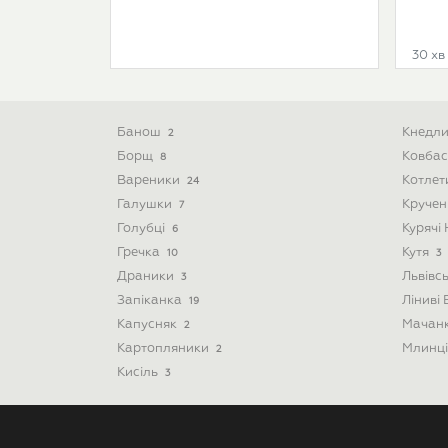
30 хв
Банош
Кнедл
2
Борщ
Ковба
8
Вареники
Котле
24
Галушки
Круче
7
Голубці
Курячі
6
Гречка
Кутя
10
3
Драники
Львівс
3
Запіканка
Ліниві
19
Капусняк
Мачан
2
Картопляники
Млинц
2
Кисіль
3