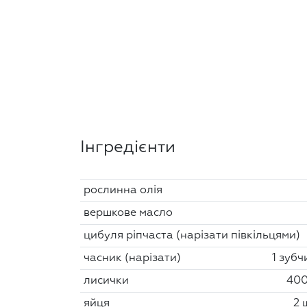
Інгредієнти
рослинна олія
вершкове масло
цибуля ріпчаста (нарізати півкільцями)
часник (нарізати)
1 зубч
лисички
400
яйця
2 