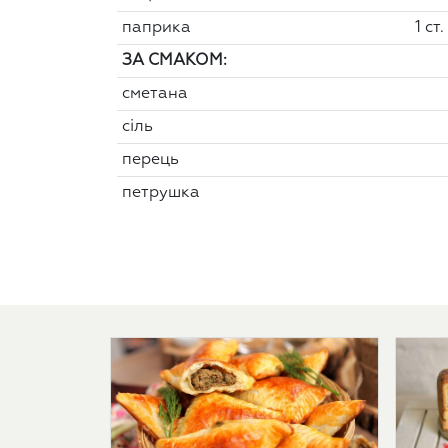
паприка
1 ст.
ЗА СМАКОМ:
сметана
сіль
перець
петрушка