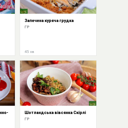
Запечена куряча грудка
ГР
45 хв
нно-
Шотландська вівсянка Скірлі
ГР