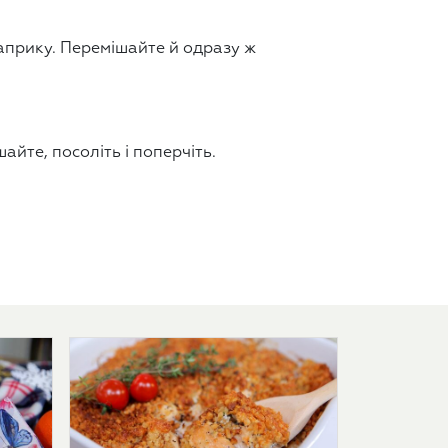
априку. Перемішайте й одразу ж
йте, посоліть і поперчіть.