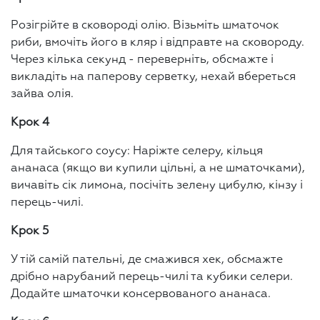
Розігрійте в сковороді олію. Візьміть шматочок
риби, вмочіть його в кляр і відправте на сковороду.
Через кілька секунд - переверніть, обсмажте і
викладіть на паперову серветку, нехай вбереться
зайва олія.
Крок 4
Для тайського соусу: Наріжте селеру, кільця
ананаса (якщо ви купили цільні, а не шматочками),
вичавіть сік лимона, посічіть зелену цибулю, кінзу і
перець-чилі.
Крок 5
У тій самій пательні, де смажився хек, обсмажте
дрібно нарубаний перець-чилі та кубики селери.
Додайте шматочки консервованого ананаса.