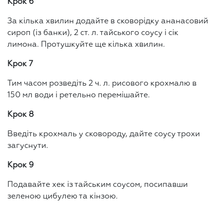
Крок 6
За кілька хвилин додайте в сковорідку ананасовий
сироп (із банки), 2 ст. л. тайського соусу і сік
лимона. Протушкуйте ще кілька хвилин.
Крок 7
Тим часом розведіть 2 ч. л. рисового крохмалю в
150 мл води і ретельно перемішайте.
Крок 8
Введіть крохмаль у сковороду, дайте соусу трохи
загуснути.
Крок 9
Подавайте хек із тайським соусом, посипавши
зеленою цибулею та кінзою.