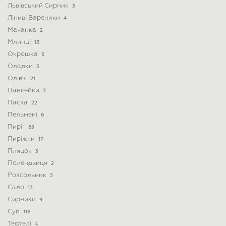
Львівський Сирник
3
Ліниві Вареники
4
Мачанка
2
Млинці
18
Окрошка
6
Оладки
3
Олів'є
21
Панкейки
3
Паска
22
Пельмені
6
Пиріг
63
Пиріжки
17
Пляцок
3
Полендвиця
2
Розсольник
3
Сало
13
Сирники
9
Суп
118
Тефтелі
4