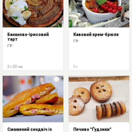
Бананово-ірисовий
Кавовий крем-брюле
тарт
ГР
ГР
2 г 20 хв
1 г
Смажений сендвіч із
Печиво "Ґудзики"