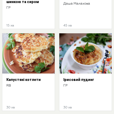
шинкою та сиром
Даша Малахова
ГР
15 хв
45 хв
Капустяні котлети
Ірисовий пудинг
RB
ГР
30 хв
30 хв