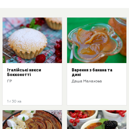
Італійські кекси
Варення з банана та
Бокконотті
дині
ГР
Даша Малахова
1 г 30 хв