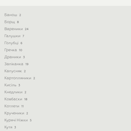
Банош
2
Борщ
8
Вареники
24
Галушки
7
Голубці
6
Гречка
10
Драники
3
Запіканка
19
Капусняк
2
Картопляники
2
Кисіль
3
Кнедлики
2
Ковбаски
18
Котлети
11
Крученики
2
Курячі Ніжки
5
Кутя
3