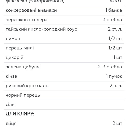
філе хека (замороженого)
400 г
консервовані ананаси
1 банка
черешкова селера
3 стебла
тайський кисло-солодкий соус
2 ст. л.
лимон
1/2 шт
перець-чилі
1/2 шт
цикорій
1 шт
зелена цибуля
2-3 стебла
кінза
1 пучок
рисовий крохмаль
2 ч. л.
чорний перець
сіль
ДЛЯ КЛЯРУ:
яйця
2 шт