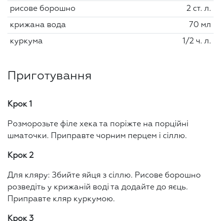
рисове борошно
2 ст. л.
крижана вода
70 мл
куркума
1/2 ч. л.
Приготування
Крок 1
Розморозьте філе хека та поріжте на порційні
шматочки. Приправте чорним перцем і сіллю.
Крок 2
Для кляру: Збийте яйця з сіллю. Рисове борошно
розведіть у крижаній воді та додайте до яєць.
Приправте кляр куркумою.
Крок 3