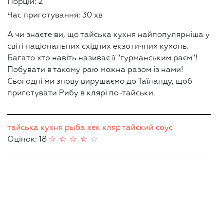
Порцій: 2
Час приготування: 30 хв
А чи знаєте ви, що тайська кухня найпопулярніша у
світі національних східних екзотичних кухонь.
Багато хто навіть називає її "гурманським раєм"!
Побувати в такому раю можна разом із нами!
Сьогодні ми знову вирушаємо до Таїланду, щоб
приготувати Рибу в клярі по-тайськи.
тайська кухня
рыба
хек
кляр
тайский соус
Оцінок: 18
☆
☆
☆
☆
☆