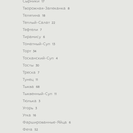
Сырники
17
Творожная-Запеканка
8
Телятина
18
Теплый-Салат
22
Тефтели
7
Тирамису
6
Томатный-Суп
13
Торт
34
Тосканский-Суп
4
Тосты
30
Треска
7
Тунец
11
Тыква
68
Тыквенный-Суп
11
Тюлька
3
Угорь
3
Утка
16
Фаршированные-Яйца
6
Фета
52