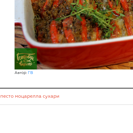
Автор:
ГВ
песто
моцарелла
сухари