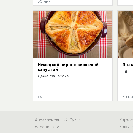
30 мин
Немецкий пирог с квашеной
Поль
капустой
ГВ
Даша Малахова
1 ч
30 м
Антипохмельный-Суп
Картоф
6
Баранина
Каши
33