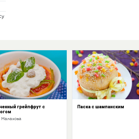
су
ченный грейпфрут с
Паска с шампанским
огом
 Малахова