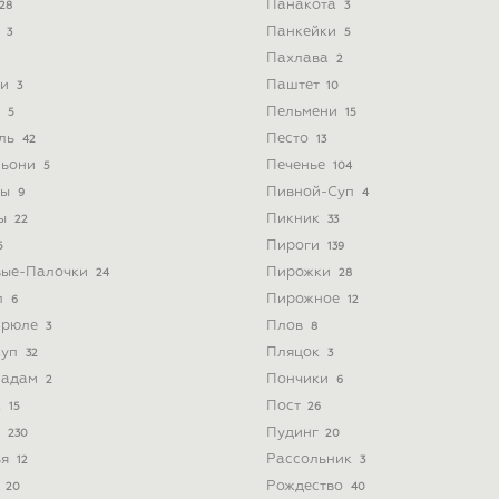
Панакота
28
3
ь
Панкейки
3
5
Пахлава
2
ти
Паштет
3
10
и
Пельмени
5
15
йль
Песто
42
13
льони
Печенье
5
104
ты
Пивной-Суп
9
4
ты
Пикник
22
33
Пироги
5
139
вые-Палочки
Пирожки
24
28
л
Пирожное
6
12
Брюле
Плов
3
8
Суп
Пляцок
32
3
Мадам
Пончики
2
6
к
Пост
15
26
а
Пудинг
230
20
ья
Рассольник
12
3
а
Рождество
20
40