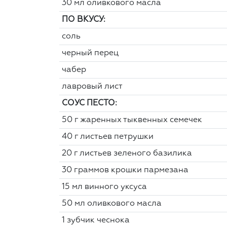
30 мл оливкового масла
ПО ВКУСУ:
соль
черный перец
чабер
лавровый лист
СОУС ПЕСТО:
50 г жаренных тыквенных семечек
40 г листьев петрушки
20 г листьев зеленого базилика
30 граммов крошки пармезана
15 мл винного уксуса
50 мл оливкового масла
1 зубчик чеснока