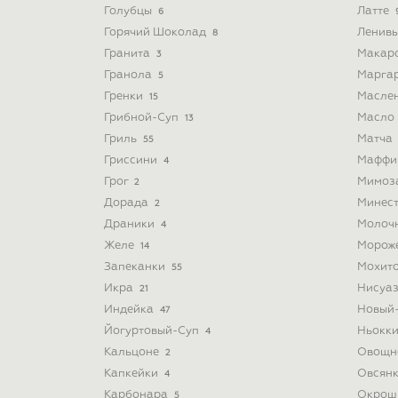
Голубцы
Латте
6
Горячий Шоколад
Ленив
8
Гранита
Макар
3
Гранола
Марга
5
Гренки
Масле
15
Грибной-Суп
Масло
13
Гриль
Матча
55
Гриссини
Мафф
4
Грог
Мимоз
2
Дорада
Минес
2
Драники
Молоч
4
Желе
Морож
14
Запеканки
Мохит
55
Икра
Нисуа
21
Индейка
Новый
47
Йогуртовый-Суп
Ньокк
4
Кальцоне
Овощн
2
Капкейки
Овсян
4
Карбонара
Окрош
5