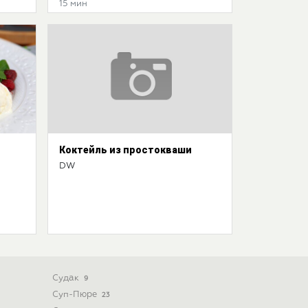
15 мин
Коктейль из простокваши
DW
Судак
9
Суп-Пюре
23