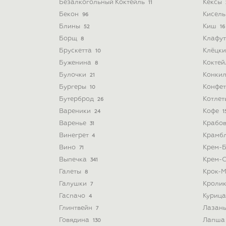
Безалкогольный Коктейль
Кексы
11
Бекон
Кисел
96
Блины
Киш
52
16
Борщ
Клафу
8
Брускетта
Клёцк
10
Буженина
Кокте
8
Булочки
Конки
21
Бургеры
Конфе
10
Бутерброд
Котле
26
Вареники
Кофе
24
1
Варенье
Крабо
31
Винегрет
Крамб
4
Вино
Крем-
71
Выпечка
Крем-
341
Галеты
Крок-
8
Галушки
Кроли
7
Гаспачо
Куриц
4
Глинтвейн
Лазан
7
Говядина
Лапш
130