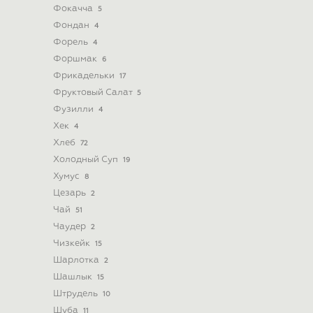
Фокачча
5
Фондан
4
Форель
4
Форшмак
6
Фрикадельки
17
Фруктовый Салат
5
Фузилли
4
Хек
4
Хлеб
72
Холодный Суп
19
Хумус
8
Цезарь
2
Чай
51
Чаудер
2
Чизкейк
15
Шарлотка
2
Шашлык
15
Штрудель
10
Шуба
11