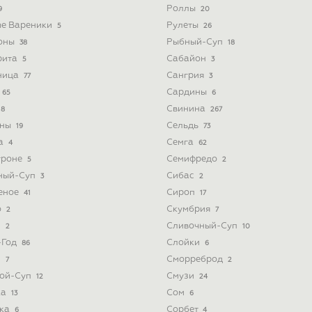
Роллы
9
20
ые Вареники
Рулеты
5
26
оны
Рыбный-Суп
38
18
рита
Сабайон
5
3
ница
Сангрия
77
3
Сардины
65
6
Свинина
8
267
ины
Сельдь
19
73
а
Семга
4
62
троне
Семифредо
5
2
ный-Суп
Сибас
3
2
еное
Сироп
41
17
о
Скумбрия
2
7
з
Сливочный-Суп
2
10
-Год
Слойки
86
6
и
Сморреброд
7
2
ой-Суп
Смузи
12
24
ка
Сом
13
6
ка
Сорбет
6
4