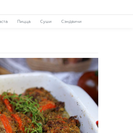
аста
Пицца
Суши
Сэндвичи