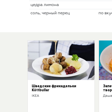
цедра лимона
соль, черный перец
по вку
Шведские фрикадельки
Запе
Köttbullar
твор
IKEA
Даша