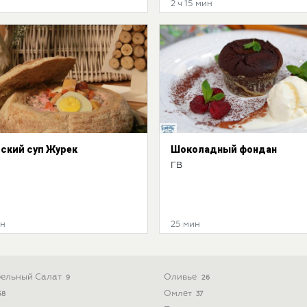
2 ч 15 мин
ский суп Журек
Шоколадный фондан
ГВ
ин
25 мин
ельный Салат
Оливье
9
26
Омлет
58
37