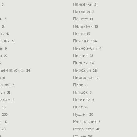
ь
Панкейки
3
5
Пахлава
2
ти
Паштет
3
10
и
Пельмени
5
15
йль
Песто
42
13
льони
Печенье
5
104
ты
Пивной-Суп
9
4
ты
Пикник
22
33
Пироги
5
139
вые-Палочки
Пирожки
24
28
л
Пирожное
6
12
Брюле
Плов
3
8
Суп
Пляцок
32
3
Мадам
Пончики
2
6
к
Пост
15
26
а
Пудинг
230
20
ья
Рассольник
12
3
а
Рождество
20
40
Роллы
9
20