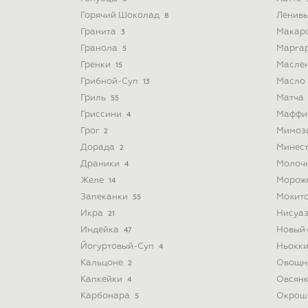
Горячий Шоколад
Ленив
8
Гранита
Макар
3
Гранола
Марга
5
Гренки
Масле
15
Грибной-Суп
Масло
13
Гриль
Матча
55
Гриссини
Мафф
4
Грог
Мимоз
2
Дорада
Минес
2
Драники
Молоч
4
Желе
Морож
14
Запеканки
Мохит
55
Икра
Нисуа
21
Индейка
Новый
47
Йогуртовый-Суп
Ньокк
4
Кальцоне
Овощн
2
Капкейки
Овсян
4
Карбонара
Окрош
5