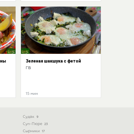
ины
Зеленая шакшука с фетой
ГВ
15 мин
Судак
9
Суп-Пюре
23
Сырники
17