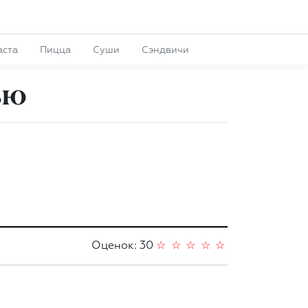
аста
Пицца
Суши
Сэндвичи
ью
Оценок: 30
☆
☆
☆
☆
☆