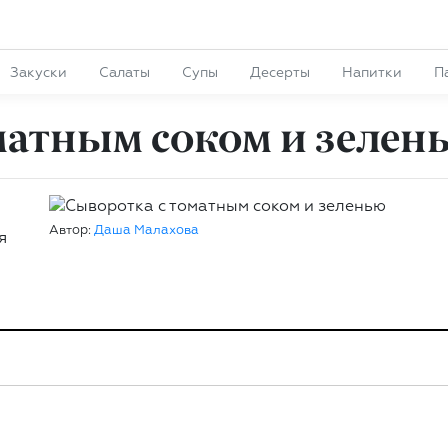
Закуски
Салаты
Супы
Десерты
Напитки
П
матным соком и зелен
Автор:
Даша Малахова
я