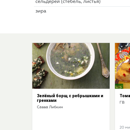
сельдерей (стебель, листья)
зира
Зелёный борщ с ребрышками и
Тома
гренками
ГВ
Савва Либкин
20 м