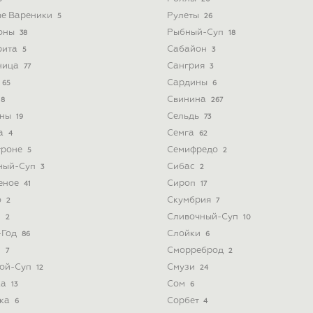
ые Вареники
Рулеты
5
26
оны
Рыбный-Суп
38
18
рита
Сабайон
5
3
ница
Сангрия
77
3
Сардины
65
6
Свинина
8
267
ины
Сельдь
19
73
а
Семга
4
62
троне
Семифредо
5
2
ный-Суп
Сибас
3
2
еное
Сироп
41
17
о
Скумбрия
2
7
з
Сливочный-Суп
2
10
-Год
Слойки
86
6
и
Сморреброд
7
2
ой-Суп
Смузи
12
24
ка
Сом
13
6
ка
Сорбет
6
4