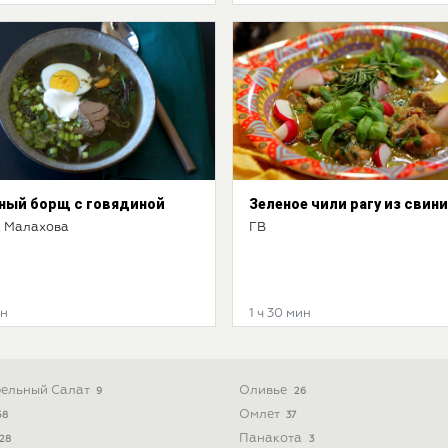
ный борщ с говядиной
Зеленое чили рагу из свин
 Малахова
ГВ
ин
1 ч 30 мин
ельный Салат
Оливье
9
26
Омлет
58
37
Панакота
28
3