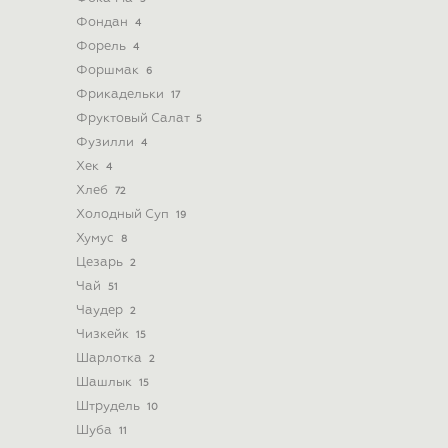
Фондан
4
Форель
4
Форшмак
6
Фрикадельки
17
Фруктовый Салат
5
Фузилли
4
Хек
4
Хлеб
72
Холодный Суп
19
Хумус
8
Цезарь
2
Чай
51
Чаудер
2
Чизкейк
15
Шарлотка
2
Шашлык
15
Штрудель
10
Шуба
11