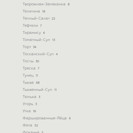
Творожная-Запеканка
8
Телятина
18
Теплый-Салат
22
Тефтели
7
Тирамису
6
Томатный-Суп
13
Торт
34
Тосканский-Суп
4
Тосты
30
Треска
7
Тунец
11
Тыква
68
Тыквенный-Суп
11
Тюлька
3
Угорь
3
Утка
16
Фаршированные-Яйца
6
Фета
52
Фокачча
5