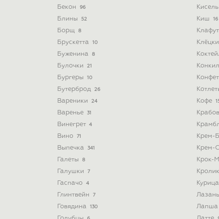
Бекон
Кисел
96
Блины
Киш
52
16
Борщ
Клафу
8
Брускетта
Клёцк
10
Буженина
Кокте
8
Булочки
Конки
21
Бургеры
Конфе
10
Бутерброд
Котле
26
Вареники
Кофе
24
1
Варенье
Крабо
31
Винегрет
Крамб
4
Вино
Крем-
71
Выпечка
Крем-
341
Галеты
Крок-
8
Галушки
Кроли
7
Гаспачо
Куриц
4
Глинтвейн
Лазан
7
Говядина
Лапш
130
Голубцы
Латте
6