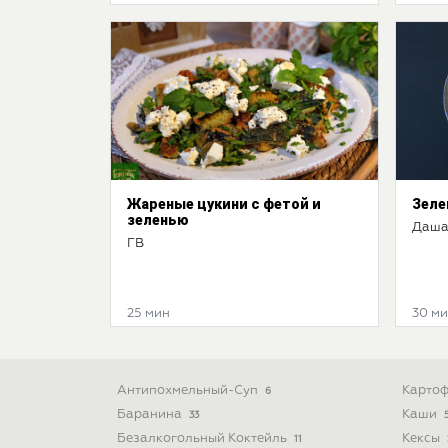
Жареные цукини с фетой и
Зеле
зеленью
Даша
ГВ
25 мин
30 м
Антипохмельный-Суп
Картоф
6
Баранина
Каши
33
Безалкогольный Коктейль
Кексы
11