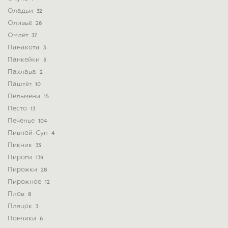
Оладьи
32
Оливье
26
Омлет
37
Панакота
3
Панкейки
5
Пахлава
2
Паштет
10
Пельмени
15
Песто
13
Печенье
104
Пивной-Суп
4
Пикник
33
Пироги
139
Пирожки
28
Пирожное
12
Плов
8
Пляцок
3
Пончики
6