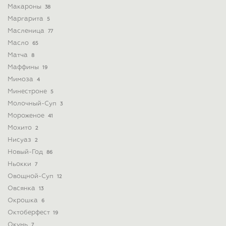
Макароны
38
Маргарита
5
Масленица
77
Масло
65
Матча
8
Маффины
19
Мимоза
4
Минестроне
5
Молочный-Суп
3
Мороженое
41
Мохито
2
Нисуаз
2
Новый-Год
86
Ньокки
7
Овощной-Суп
12
Овсянка
13
Окрошка
6
Октоберфест
19
Окунь
7