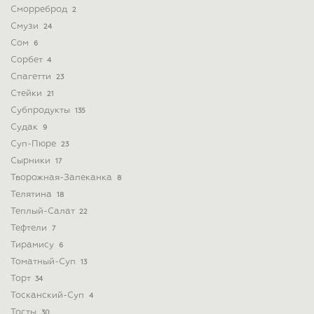
Сморреброд
2
Смузи
24
Сом
6
Сорбет
4
Спагетти
23
Стейки
21
Субпродукты
135
Судак
9
Суп-Пюре
23
Сырники
17
Творожная-Запеканка
8
Телятина
18
Теплый-Салат
22
Тефтели
7
Тирамису
6
Томатный-Суп
13
Торт
34
Тосканский-Суп
4
Тосты
30