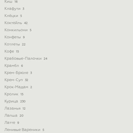
Киш
16
Клафути
3
Клёцки
5
Коктейль
42
Конкильони
5
Конфеты
9
Котлеты
22
Кофе
15
Крабовые-Палочки
24
Крамбл
6
Крем-Брюле
3
Крем-Суп
32
Крок-Мадам
2
Кролик
15
Курица
230
Лазанья
12
Лапша
20
Латте
9
Ленивые Вареники
5