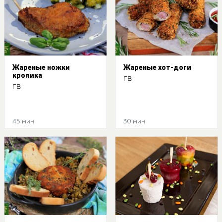
Жареные ножки
Жареные хот-доги
кролика
ГВ
ГВ
45 мин
30 мин