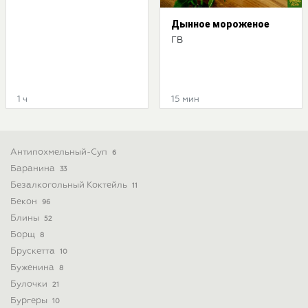
Дынное мороженое
ГВ
1 ч
15 мин
Антипохмельный-Суп
6
Баранина
33
Безалкогольный Коктейль
11
Бекон
96
Блины
52
Борщ
8
Брускетта
10
Буженина
8
Булочки
21
Бургеры
10