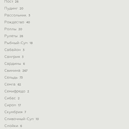
Пост
26
Пудинг
20
Рассольник
3
Рождество
40
Роллы
20
Рулеты
26
Рыбный-Суп
18
Сабайон
3
Сангрия
3
Сардины
6
Свинина
267
Сельдь
73
Семга
62
Семифредо
2
Сибас
2
Сироп
17
Скумбрия
7
Сливочный-Суп
10
Слойки
6