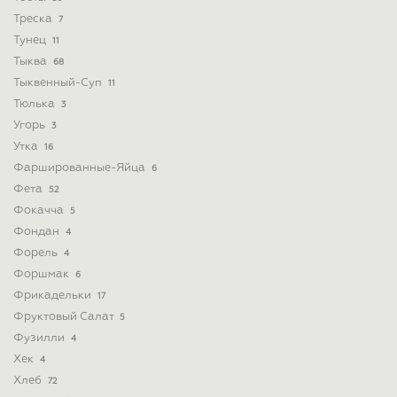
Треска
7
Тунец
11
Тыква
68
Тыквенный-Суп
11
Тюлька
3
Угорь
3
Утка
16
Фаршированные-Яйца
6
Фета
52
Фокачча
5
Фондан
4
Форель
4
Форшмак
6
Фрикадельки
17
Фруктовый Салат
5
Фузилли
4
Хек
4
Хлеб
72