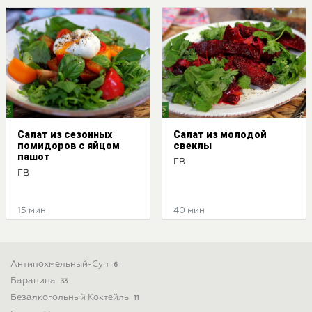
Салат из сезонных
Салат из молодой
помидоров с яйцом
свеклы
пашот
ГВ
ГВ
15 мин
40 мин
Антипохмельный-Суп
6
Баранина
33
Безалкогольный Коктейль
11