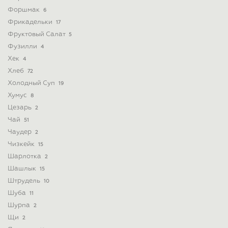
Форшмак
6
Фрикадельки
17
Фруктовый Салат
5
Фузилли
4
Хек
4
Хлеб
72
Холодный Суп
19
Хумус
8
Цезарь
2
Чай
51
Чаудер
2
Чизкейк
15
Шарлотка
2
Шашлык
15
Штрудель
10
Шуба
11
Шурпа
2
Щи
2