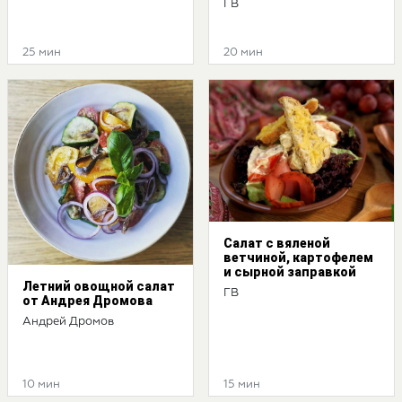
ГВ
25 мин
20 мин
Салат с вяленой
ветчиной, картофелем
и сырной заправкой
Летний овощной салат
ГВ
от Андрея Дромова
Андрей Дромов
10 мин
15 мин