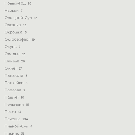
Новый-Год
86
Ньокки
7
Овощной-Суп
12
Овсянка
13
Окрошка
6
Октоберфест
19
Окунь
7
Оладьи
32
Оливье
26
Омлет
37
Панакота
3
Панкейки
5
Пахлава
2
Паштет
10
Пельмени
15
Песто
13
Печенье
104
Пивной-Суп
4
Пикник
33