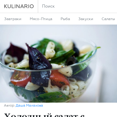
KULINARIO
Завтраки
Мясо-Птица
Рыба
Закуски
Салаты
Автор:
Даша Малахова
Холодный салат с