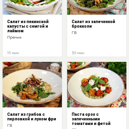
Салат из пекинской
Салат из запеченной
капусты с семгой и
брокколи
лаймом
ГВ
Премия
15 мин
30 мин
Салат из грибов с
Паста орзо с
перловкой и луком фри
запеченными
томатами и фетой
ГВ