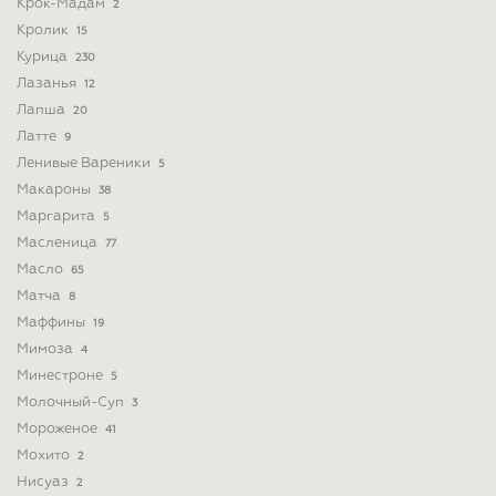
Крок-Мадам
2
Кролик
15
Курица
230
Лазанья
12
Лапша
20
Латте
9
Ленивые Вареники
5
Макароны
38
Маргарита
5
Масленица
77
Масло
65
Матча
8
Маффины
19
Мимоза
4
Минестроне
5
Молочный-Суп
3
Мороженое
41
Мохито
2
Нисуаз
2