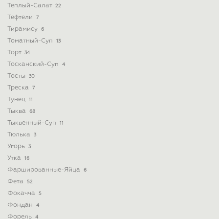
Теплый-Салат
22
Тефтели
7
Тирамису
6
Томатный-Суп
13
Торт
34
Тосканский-Суп
4
Тосты
30
Треска
7
Тунец
11
Тыква
68
Тыквенный-Суп
11
Тюлька
3
Угорь
3
Утка
16
Фаршированные-Яйца
6
Фета
52
Фокачча
5
Фондан
4
Форель
4