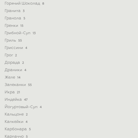
Горячий Шоколад
8
Гранита
3
Гранола
5
Гренки
15
Грибной-Суп
13
Гриль
55
Гриссини
4
Грог
2
Дорада
2
Драники
4
Желе
14
Запеканки
55
Икра
21
Индейка
47
Йогуртовый-Суп
4
Кальцоне
2
Капкейки
4
Карбонара
5
Карпаччо
5