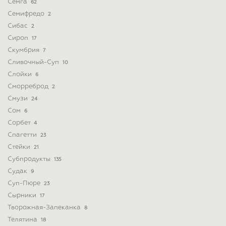
Семга
62
Семифредо
2
Сибас
2
Сироп
17
Скумбрия
7
Сливочный-Суп
10
Слойки
6
Сморреброд
2
Смузи
24
Сом
6
Сорбет
4
Спагетти
23
Стейки
21
Субпродукты
135
Судак
9
Суп-Пюре
23
Сырники
17
Творожная-Запеканка
8
Телятина
18