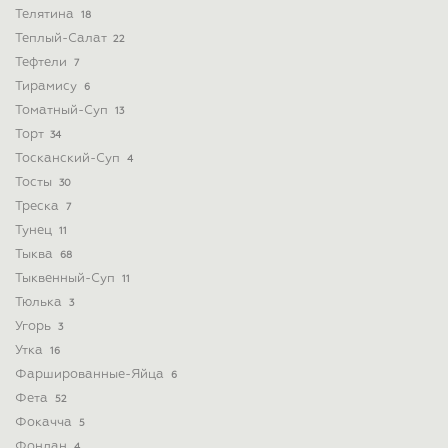
Телятина
18
Теплый-Салат
22
Тефтели
7
Тирамису
6
Томатный-Суп
13
Торт
34
Тосканский-Суп
4
Тосты
30
Треска
7
Тунец
11
Тыква
68
Тыквенный-Суп
11
Тюлька
3
Угорь
3
Утка
16
Фаршированные-Яйца
6
Фета
52
Фокачча
5
Фондан
4