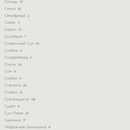
Сельдь
73
Семга
62
Семифредо
2
Сибас
2
Сироп
17
Скумбрия
7
Сливочный-Суп
10
Слойки
6
Сморреброд
2
Смузи
24
Сом
6
Сорбет
4
Спагетти
23
Стейки
21
Субпродукты
135
Судак
9
Суп-Пюре
23
Сырники
17
Творожная-Запеканка
8