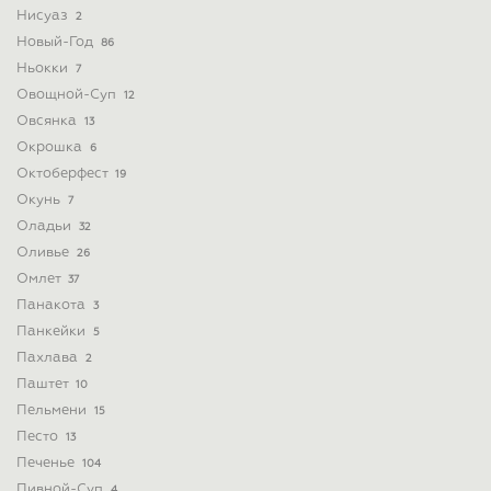
Нисуаз
2
Новый-Год
86
Ньокки
7
Овощной-Суп
12
Овсянка
13
Окрошка
6
Октоберфест
19
Окунь
7
Оладьи
32
Оливье
26
Омлет
37
Панакота
3
Панкейки
5
Пахлава
2
Паштет
10
Пельмени
15
Песто
13
Печенье
104
Пивной-Суп
4