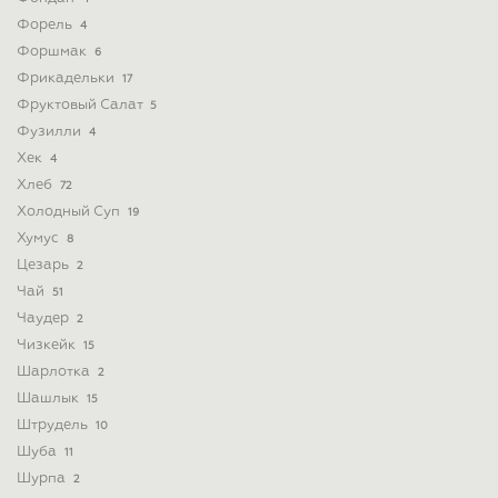
Форель
4
Форшмак
6
Фрикадельки
17
Фруктовый Салат
5
Фузилли
4
Хек
4
Хлеб
72
Холодный Суп
19
Хумус
8
Цезарь
2
Чай
51
Чаудер
2
Чизкейк
15
Шарлотка
2
Шашлык
15
Штрудель
10
Шуба
11
Шурпа
2