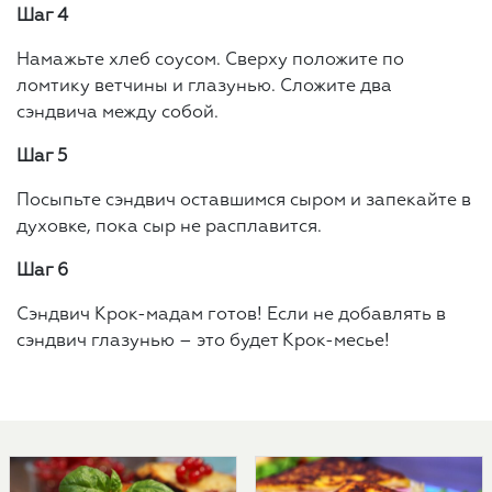
Шаг 4
Намажьте хлеб соусом. Сверху положите по
ломтику ветчины и глазунью. Сложите два
сэндвича между собой.
Шаг 5
Посыпьте сэндвич оставшимся сыром и запекайте в
духовке, пока сыр не расплавится.
Шаг 6
Сэндвич Крок-мадам готов! Если не добавлять в
сэндвич глазунью – это будет Крок-месье!