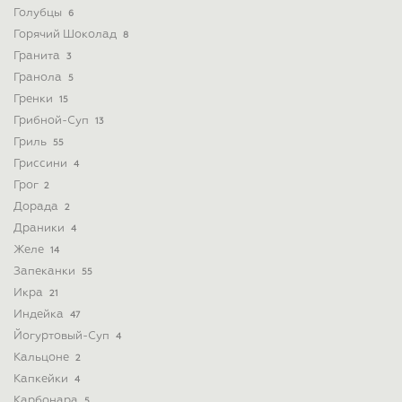
Голубцы
6
Горячий Шоколад
8
Гранита
3
Гранола
5
Гренки
15
Грибной-Суп
13
Гриль
55
Гриссини
4
Грог
2
Дорада
2
Драники
4
Желе
14
Запеканки
55
Икра
21
Индейка
47
Йогуртовый-Суп
4
Кальцоне
2
Капкейки
4
Карбонара
5