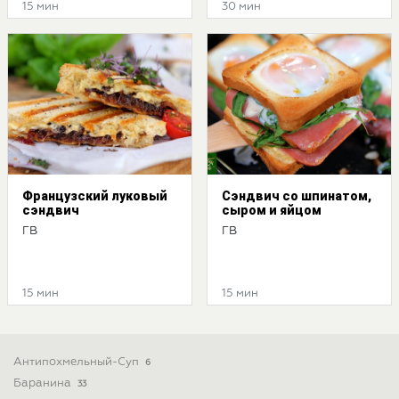
15 мин
30 мин
Французский луковый
Сэндвич со шпинатом,
сэндвич
сыром и яйцом
ГВ
ГВ
15 мин
15 мин
Антипохмельный-Суп
6
Баранина
33