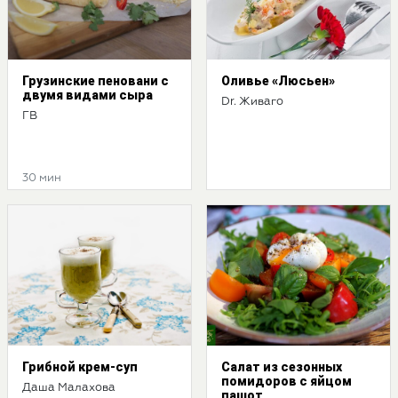
Грузинские пеновани с
Оливье «Люсьен»
двумя видами сыра
Dr. Живаго
ГВ
30 мин
Грибной крем-суп
Салат из сезонных
помидоров с яйцом
Даша Малахова
пашот