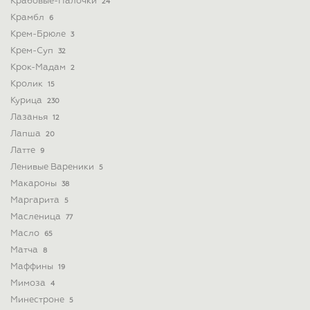
Крабовые-Палочки
24
Крамбл
6
Крем-Брюле
3
Крем-Суп
32
Крок-Мадам
2
Кролик
15
Курица
230
Лазанья
12
Лапша
20
Латте
9
Ленивые Вареники
5
Макароны
38
Маргарита
5
Масленица
77
Масло
65
Матча
8
Маффины
19
Мимоза
4
Минестроне
5