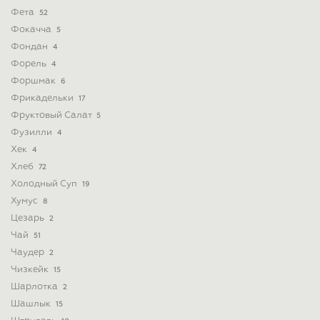
Фета
52
Фокачча
5
Фондан
4
Форель
4
Форшмак
6
Фрикадельки
17
Фруктовый Салат
5
Фузилли
4
Хек
4
Хлеб
72
Холодный Суп
19
Хумус
8
Цезарь
2
Чай
51
Чаудер
2
Чизкейк
15
Шарлотка
2
Шашлык
15