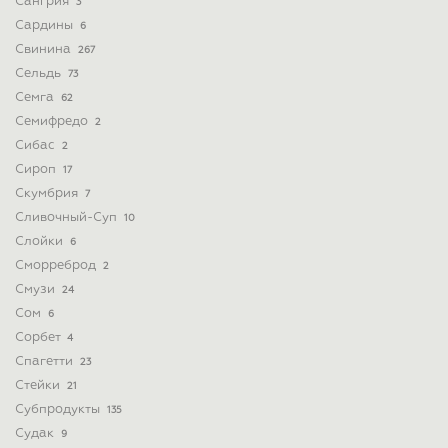
Сангрия
3
Сардины
6
Свинина
267
Сельдь
73
Семга
62
Семифредо
2
Сибас
2
Сироп
17
Скумбрия
7
Сливочный-Суп
10
Слойки
6
Сморреброд
2
Смузи
24
Сом
6
Сорбет
4
Спагетти
23
Стейки
21
Субпродукты
135
Судак
9