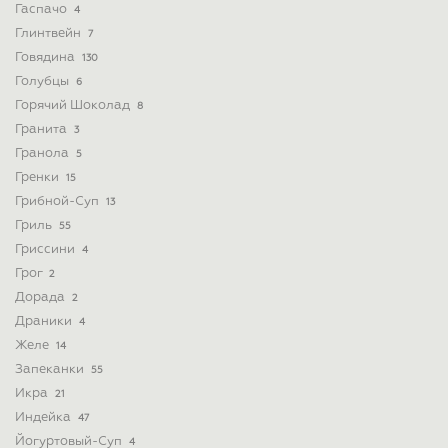
Гаспачо
4
Глинтвейн
7
Говядина
130
Голубцы
6
Горячий Шоколад
8
Гранита
3
Гранола
5
Гренки
15
Грибной-Суп
13
Гриль
55
Гриссини
4
Грог
2
Дорада
2
Драники
4
Желе
14
Запеканки
55
Икра
21
Индейка
47
Йогуртовый-Суп
4