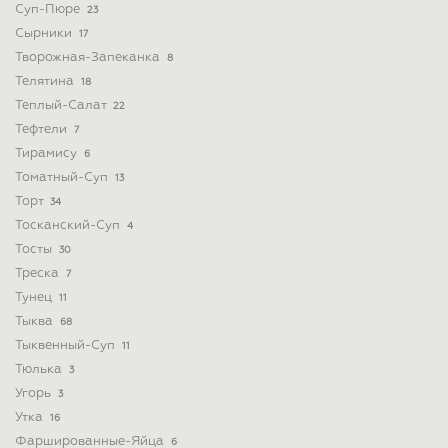
Суп-Пюре
23
Сырники
17
Творожная-Запеканка
8
Телятина
18
Теплый-Салат
22
Тефтели
7
Тирамису
6
Томатный-Суп
13
Торт
34
Тосканский-Суп
4
Тосты
30
Треска
7
Тунец
11
Тыква
68
Тыквенный-Суп
11
Тюлька
3
Угорь
3
Утка
16
Фаршированные-Яйца
6