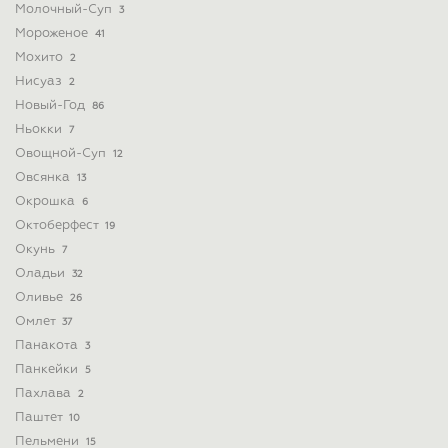
Молочный-Суп
3
Мороженое
41
Мохито
2
Нисуаз
2
Новый-Год
86
Ньокки
7
Овощной-Суп
12
Овсянка
13
Окрошка
6
Октоберфест
19
Окунь
7
Оладьи
32
Оливье
26
Омлет
37
Панакота
3
Панкейки
5
Пахлава
2
Паштет
10
Пельмени
15