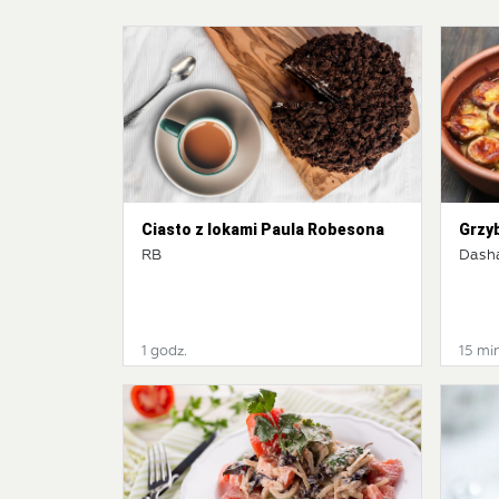
Ciasto z lokami Paula Robesona
Grzyb
RB
Dash
1 godz.
15 mi