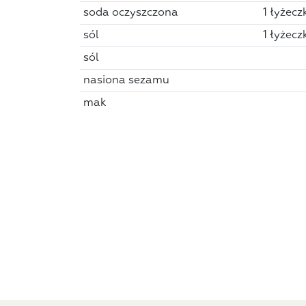
soda oczyszczona
1 łyżecz
sól
1 łyżecz
sól
nasiona sezamu
mak