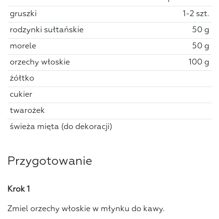
gruszki
1-2 szt.
rodzynki sułtańskie
50 g
morele
50 g
orzechy włoskie
100 g
żółtko
cukier
twarożek
świeża mięta (do dekoracji)
Przygotowanie
Krok 1
Zmiel orzechy włoskie w młynku do kawy.