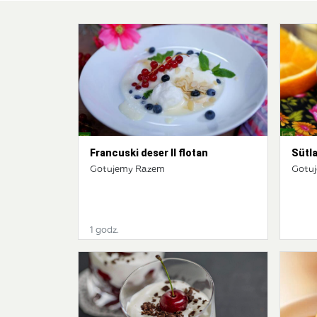
Francuski deser Il flotan
Sütla
Gotujemy Razem
Gotu
1 godz.