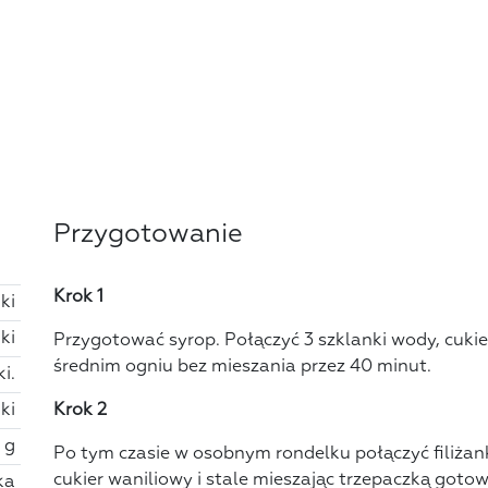
Przygotowanie
Krok 1
nki
nki
Przygotować syrop. Połączyć 3 szklanki wody, cuki
średnim ogniu bez mieszania przez 40 minut.
i.
ki
Krok 2
 g
Po tym czasie w osobnym rondelku połączyć filiżan
cukier waniliowy i stale mieszając trzepaczką goto
nka