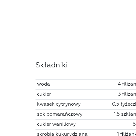
Składniki
woda
4 filiża
cukier
3 filiża
kwasek cytrynowy
0,5 łyżeczk
sok pomarańczowy
1,5 szklan
cukier waniliowy
5
skrobia kukurydziana
1 filiża