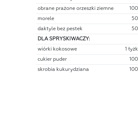
obrane prażone orzeszki ziemne
100
morele
50
daktyle bez pestek
50
DLA SPRYSKIWACZY:
wiórki kokosowe
1 łyż
cukier puder
100
skrobia kukurydziana
100