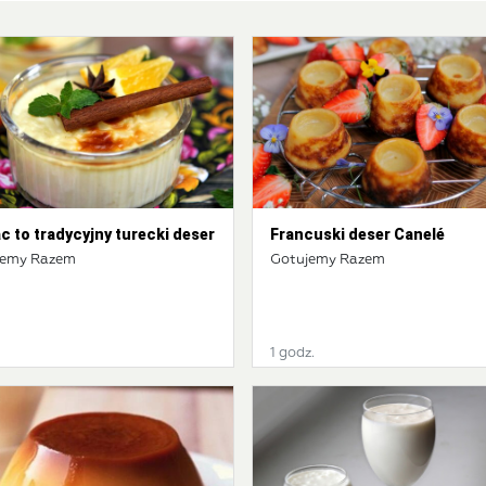
c to tradycyjny turecki deser
Francuski deser Canelé
jemy Razem
Gotujemy Razem
1 godz.