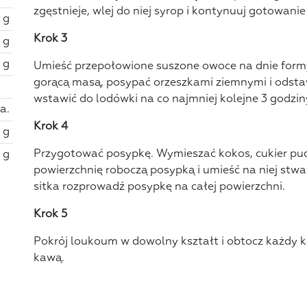
zgęstnieje, wlej do niej syrop i kontynuuj gotowanie
 g
Krok 3
 g
 g
Umieść przepołowione suszone owoce na dnie formy 
gorącą masą, posypać orzeszkami ziemnymi i odstaw
wstawić do lodówki na co najmniej kolejne 3 godzin
ka.
Krok 4
 g
Przygotować posypkę. Wymieszać kokos, cukier pud
 g
powierzchnię roboczą posypką i umieść na niej st
sitka rozprowadź posypkę na całej powierzchni.
Krok 5
Pokrój loukoum w dowolny kształt i obtocz każdy 
kawą.