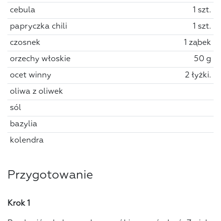
cebula
1 szt.
papryczka chili
1 szt.
czosnek
1 ząbek
orzechy włoskie
50 g
ocet winny
2 łyżki.
oliwa z oliwek
sól
bazylia
kolendra
Przygotowanie
Krok 1