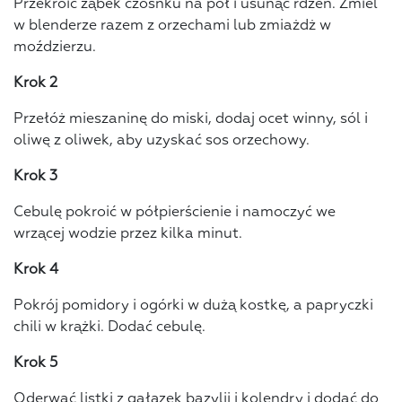
Przekroić ząbek czosnku na pół i usunąć rdzeń. Zmiel
w blenderze razem z orzechami lub zmiażdż w
moździerzu.
Krok 2
Przełóż mieszaninę do miski, dodaj ocet winny, sól i
oliwę z oliwek, aby uzyskać sos orzechowy.
Krok 3
Cebulę pokroić w półpierścienie i namoczyć we
wrzącej wodzie przez kilka minut.
Krok 4
Pokrój pomidory i ogórki w dużą kostkę, a papryczki
chili w krążki. Dodać cebulę.
Krok 5
Oderwać listki z gałązek bazylii i kolendry i dodać do