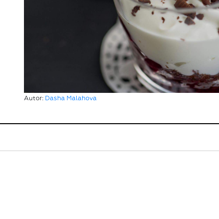
Autor:
Dasha Malahova