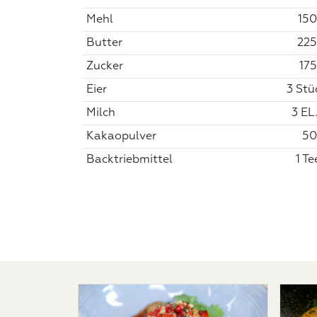
Mehl
150
Butter
225
Zucker
175
Eier
3 Stü
Milch
3 EL.
Kakaopulver
50
Backtriebmittel
1 Te