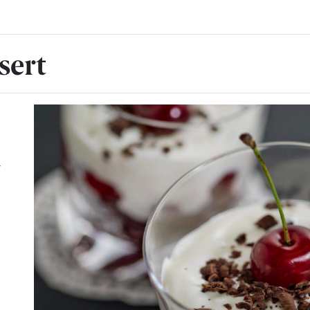
sert
r