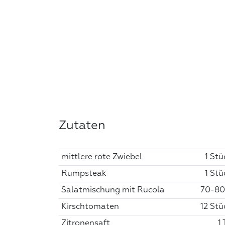
Zutaten
mittlere rote Zwiebel
1 Stü
Rumpsteak
1 Stü
Salatmischung mit Rucola
70-80
Kirschtomaten
12 Stü
Zitronensaft
1 