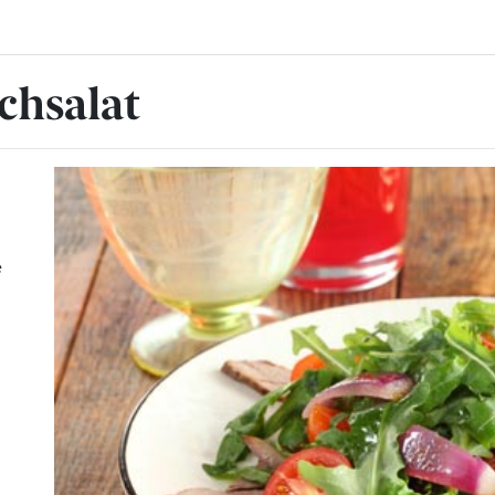
chsalat
e