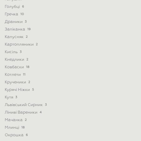
Голубці
6
Гречка
10
Драники
3
Запіканка
19
Капусняк
2
Картопляники
2
Кисіль
3
Кнедлики
2
Ковбаски
18
Котлети
11
Крученики
2
Курячі Ніжки
5
Кутя
3
Львівський Сирник
3
Ліниві Вареники
4
Мачанка
2
Млинці
18
Окрошка
6