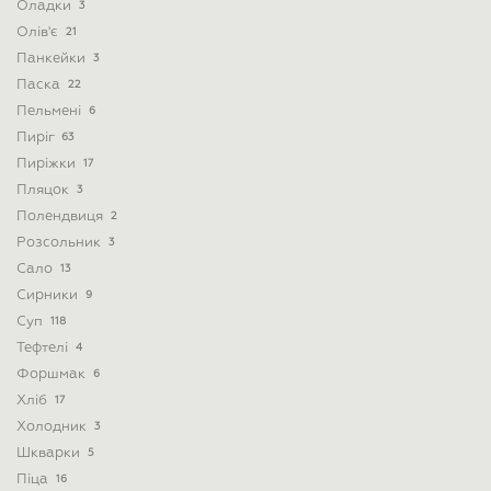
Оладки
3
Олів'є
21
Панкейки
3
Паска
22
Пельмені
6
Пиріг
63
Пиріжки
17
Пляцок
3
Полендвиця
2
Розсольник
3
Сало
13
Сирники
9
Суп
118
Тефтелі
4
Форшмак
6
Хліб
17
Холодник
3
Шкварки
5
Піца
16