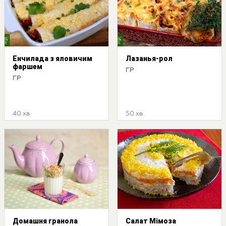
Енчилада з яловичим
Лазанья-рол
фаршем
ГР
ГР
40 хв
50 хв
Домашня гранола
Салат Мімоза