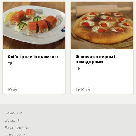
Хлібні роли із сьомгою
Фокачча з сиром і
помідорами
ГР
ГР
10 хв
1 г 10 хв
Банош
2
Борщ
8
Вареники
24
Галушки
7