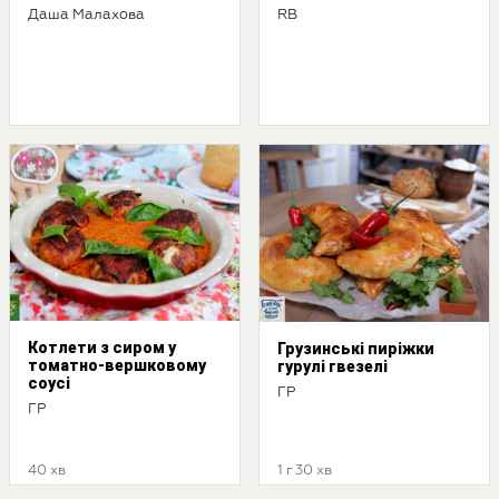
Даша Малахова
RB
Котлети з сиром у
Грузинські пиріжки
томатно-вершковому
гурулі гвезелі
соусі
ГР
ГР
40 хв
1 г 30 хв