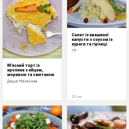
Салат із квашеної
капусти з соусом із
кураги та гірчиці
ГР
М'ясний торт із
кролика з яйцем,
морквою та сметаною
Даша Малахова
20 хв