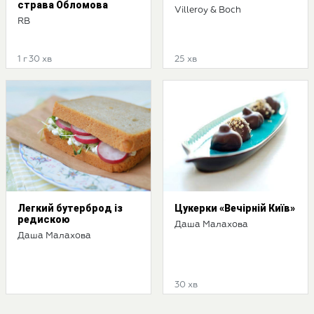
страва Обломова
Villeroy & Boch
RB
1 г 30 хв
25 хв
Легкий бутерброд із
Цукерки «Вечірній Київ»
редискою
Даша Малахова
Даша Малахова
30 хв