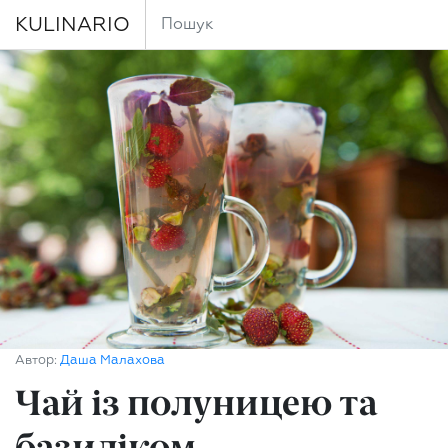
KULINARIO
Автор:
Даша Малахова
Чай із полуницею та
базиліком