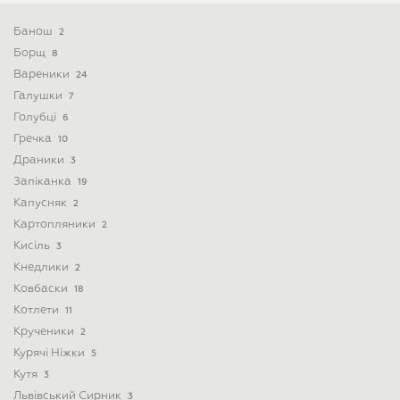
Банош
2
Борщ
8
Вареники
24
Галушки
7
Голубці
6
Гречка
10
Драники
3
Запіканка
19
Капусняк
2
Картопляники
2
Кисіль
3
Кнедлики
2
Ковбаски
18
Котлети
11
Крученики
2
Курячі Ніжки
5
Кутя
3
Львівський Сирник
3