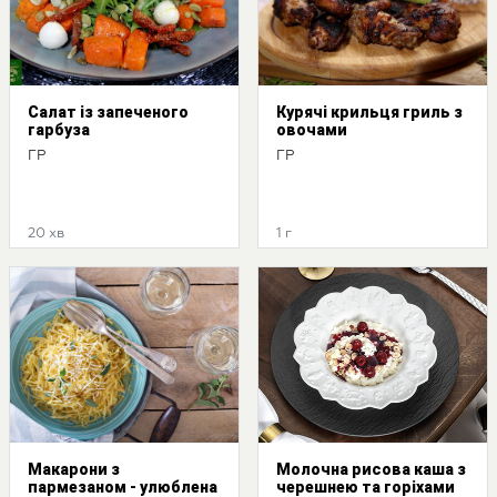
Салат із запеченого
Курячі крильця гриль з
гарбуза
овочами
ГР
ГР
20 хв
1 г
Макарони з
Молочна рисова каша з
пармезаном - улюблена
черешнею та горіхами