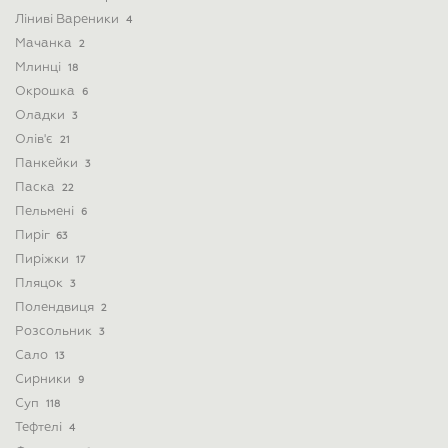
Ліниві Вареники
4
Мачанка
2
Млинці
18
Окрошка
6
Оладки
3
Олів'є
21
Панкейки
3
Паска
22
Пельмені
6
Пиріг
63
Пиріжки
17
Пляцок
3
Полендвиця
2
Розсольник
3
Сало
13
Сирники
9
Суп
118
Тефтелі
4