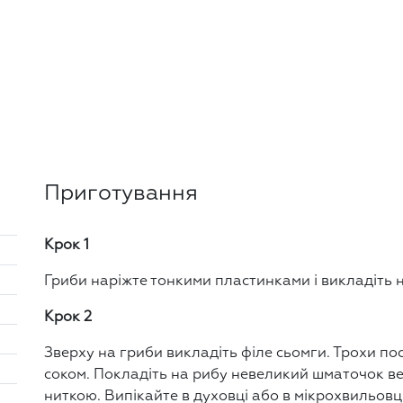
Приготування
Крок 1
Гриби наріжте тонкими пластинками і викладіть 
Крок 2
Зверху на гриби викладіть філе сьомги. Трохи пос
соком. Покладіть на рибу невеликий шматочок вер
ниткою. Випікайте в духовці або в мікрохвильовц