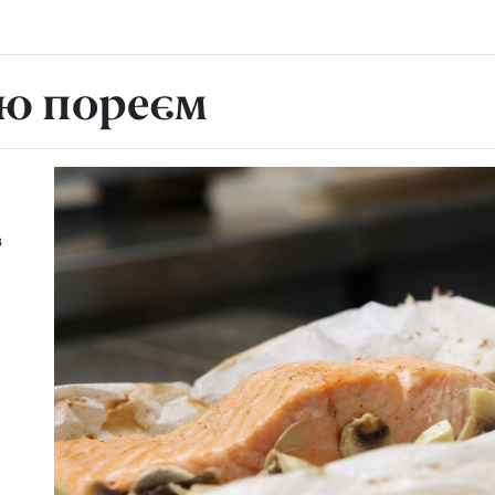
ею пореєм
з