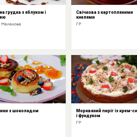
на грудка з яблуком і
Свічкова з картопляними
шею
кнелями
 Малахова
ГР
ики з шоколадом
Морквяний пиріг із крем-с
і фундуком
ГР