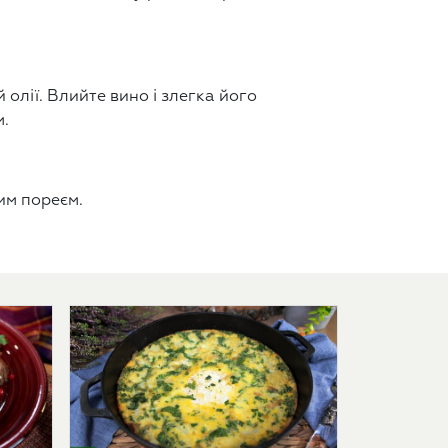
олії. Влийте вино і злегка його
м.
им пореєм.