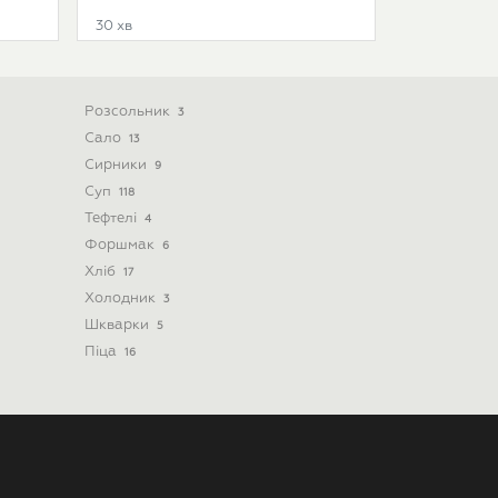
30 хв
Розсольник
3
Сало
13
Сирники
9
Суп
118
Тефтелі
4
Форшмак
6
Хліб
17
Холодник
3
Шкварки
5
Піца
16