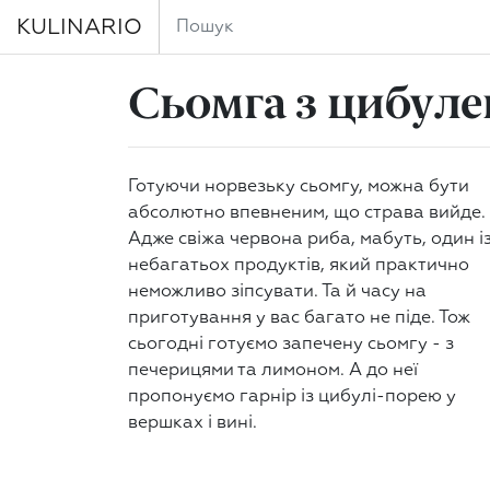
KULINARIO
Сьомга з цибул
Готуючи норвезьку сьомгу, можна бути
абсолютно впевненим, що страва вийде.
Адже свіжа червона риба, мабуть, один і
небагатьох продуктів, який практично
неможливо зіпсувати. Та й часу на
приготування у вас багато не піде. Тож
сьогодні готуємо запечену сьомгу - з
печерицями та лимоном. А до неї
пропонуємо гарнір із цибулі-порею у
вершках і вині.