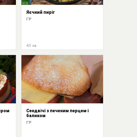
Яєчний пиріг
ГР
45 хв
иром
Сендвічі з печеним перцем і
баликом
ГР