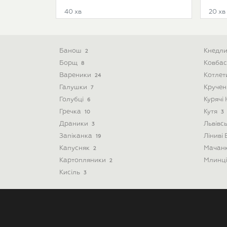
40 хв
20 хв
Банош
Кнедл
2
Борщ
Ковба
8
Вареники
Котле
24
Галушки
Круче
7
Голубці
Курячі
6
Гречка
Кутя
10
3
Драники
Львівс
3
Запіканка
Ліниві
19
Капусняк
Мачан
2
Картопляники
Млинц
2
Кисіль
3