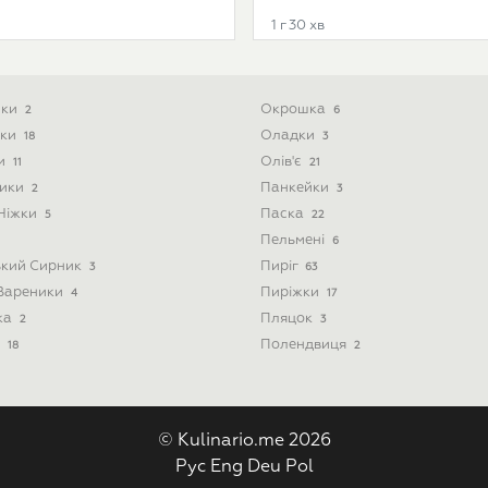
1 г 30 хв
ики
Окрошка
2
6
ски
Оладки
18
3
ти
Олів'є
11
21
ники
Панкейки
2
3
 Ніжки
Паска
5
22
Пельмені
6
ький Сирник
Пиріг
3
63
 Вареники
Пиріжки
4
17
ка
Пляцок
2
3
і
Полендвиця
18
2
© Kulinario.me 2026
Рус
Eng
Deu
Pol