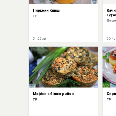
Пиріжки Книші
Качи
гру
ГР
Даша
3 г 25 хв
30 хв
Мафіни з білою рибою
Сирн
ГР
ГР