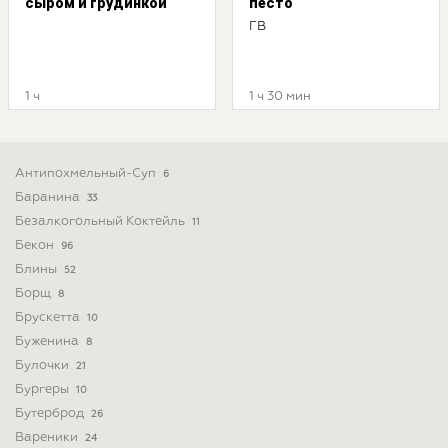
сыром и грудинкой
песто
ГВ
1 ч
1 ч 30 мин
Антипохмельный-Суп
6
Баранина
33
Безалкогольный Коктейль
11
Бекон
96
Блины
52
Борщ
8
Брускетта
10
Буженина
8
Булочки
21
Бургеры
10
Бутерброд
26
Вареники
24