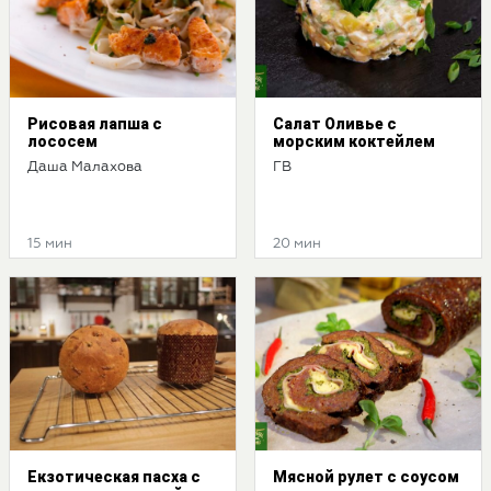
Рисовая лапша с
Cалат Оливье с
лососем
морским коктейлем
Даша Малахова
ГВ
15 мин
20 мин
Екзотическая пасха с
Мясной рулет с соусом