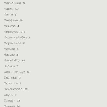
Масленица
77
Масло
65
Матча
8
Маффины
19
Мимоза
4
Минестроне
5
Молочный-Суп
3
Мороженое
41
Мохито
2
Нисуаз
2
Новый-Год
86
Ньокки
7
Овощной-Суп
12
Овсянка
13
Окрошка
6
Октоберфест
19
Окунь
7
Оладьи
32
Оливье
26