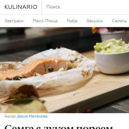
KULINARIO
Завтраки
Мясо-Птица
Рыба
Закуски
Салаты
Автор:
Даша Малахова
Семга с луком пореем