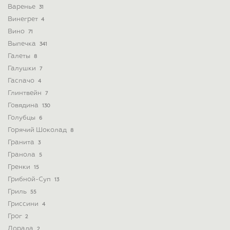
Варенье
31
Винегрет
4
Вино
71
Выпечка
341
Галеты
8
Галушки
7
Гаспачо
4
Глинтвейн
7
Говядина
130
Голубцы
6
Горячий Шоколад
8
Гранита
3
Гранола
5
Гренки
15
Грибной-Суп
13
Гриль
55
Гриссини
4
Грог
2
Дорада
2