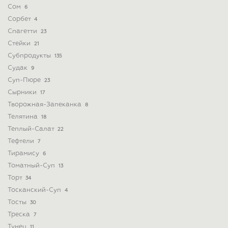
Сом
6
Сорбет
4
Спагетти
23
Стейки
21
Субпродукты
135
Судак
9
Суп-Пюре
23
Сырники
17
Творожная-Запеканка
8
Телятина
18
Теплый-Салат
22
Тефтели
7
Тирамису
6
Томатный-Суп
13
Торт
34
Тосканский-Суп
4
Тосты
30
Треска
7
Тунец
11