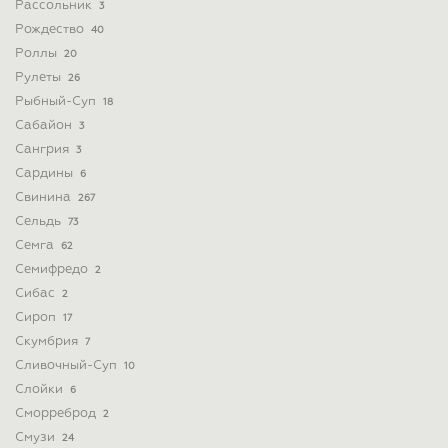
Рассольник
3
Рождество
40
Роллы
20
Рулеты
26
Рыбный-Суп
18
Сабайон
3
Сангрия
3
Сардины
6
Свинина
267
Сельдь
73
Семга
62
Семифредо
2
Сибас
2
Сироп
17
Скумбрия
7
Сливочный-Суп
10
Слойки
6
Сморреброд
2
Смузи
24