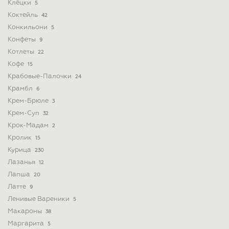
Клёцки
5
Коктейль
42
Конкильони
5
Конфеты
9
Котлеты
22
Кофе
15
Крабовые-Палочки
24
Крамбл
6
Крем-Брюле
3
Крем-Суп
32
Крок-Мадам
2
Кролик
15
Курица
230
Лазанья
12
Лапша
20
Латте
9
Ленивые Вареники
5
Макароны
38
Маргарита
5