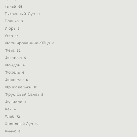
Тыква
68
Тыквенный-Суп
11
Тюлька
3
Угорь
3
Утка
16
Фаршированные-Яйца
6
Фета
52
Фокачча
5
Фондан
4
Форель
4
Форшмак
6
Фрикадельки
17
Фруктовый Салат
5
Фузилли
4
Хек
4
Хлеб
72
Холодный Суп
19
Хумус
8