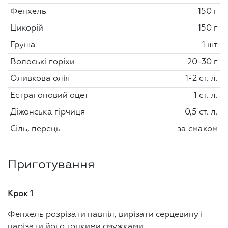
Фенхель
150 г
Цикорій
150 г
Груша
1 шт
Волоські горіхи
20-30 г
Оливкова олія
1-2 ст. л.
Естрагоновий оцет
1 ст. л.
Діжонська гірчиця
0,5 ст. л.
Сіль, перець
за смаком
Приготування
Крок 1
Фенхель розрізати навпіл, вирізати серцевину і
нарізати його тонкими смужками.