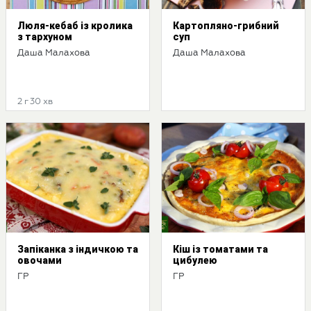
Люля-кебаб із кролика
Картопляно-грибний
з тархуном
суп
Даша Малахова
Даша Малахова
2 г 30 хв
Запіканка з індичкою та
Кіш із томатами та
овочами
цибулею
ГР
ГР