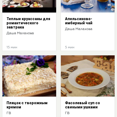
Теплые круассаны для
Апельсиново-
романтического
имбирный чай
завтрака
Даша Малахова
Даша Малахова
15 мин
5 мин
Пляцок с творожным
Фасолевый суп со
кремом
свиными ушками
ГВ
ГВ