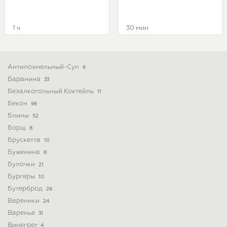
1 ч
30 мин
Антипохмельный-Суп
6
Баранина
33
Безалкогольный Коктейль
11
Бекон
96
Блины
52
Борщ
8
Брускетта
10
Буженина
8
Булочки
21
Бургеры
10
Бутерброд
26
Вареники
24
Варенье
31
Винегрет
4