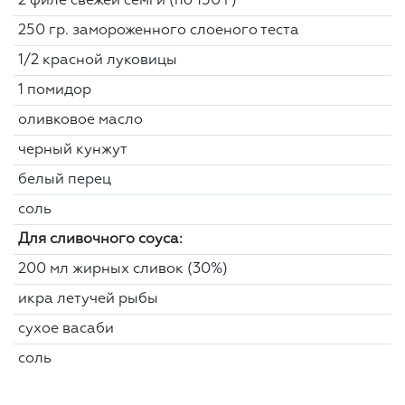
2 филе свежей семги (по 150 г)
250 гр. замороженного слоеного теста
1/2 красной луковицы
1 помидор
оливковое масло
черный кунжут
белый перец
соль
Для сливочного соуса:
200 мл жирных сливок (30%)
икра летучей рыбы
сухое васаби
соль