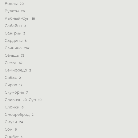
Роллы
20
Рулеты
26
Рыбный-Суп
18
Сабайон
3
Сангрия
3
Сардины
6
Свинина
267
Сельдь
73
Семга
62
Семифредо
2
Сибас
2
Сироп
17
Скумбрия
7
Сливочный-Суп
10
Слойки
6
Сморреброд
2
Смузи
24
Сом
6
Сорбет
4