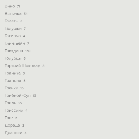
Вино
71
Выпечка
341
Галеты
8
Галушки
7
Гаспачо
4
Глинтвейн
7
Говядина
130
Голубцы
6
Горячий Шоколад
8
Гранита
3
Гранола
5
Гренки
15
Грибной-Суп
13
Гриль
55
Гриссини
4
Грог
2
Дорада
2
Драники
4