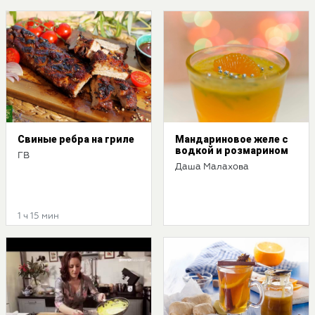
Свиные ребра на гриле
Мандариновое желе с
водкой и розмарином
ГВ
Даша Малахова
1 ч 15 мин