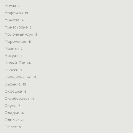
Матча
8
Маффины
19
Мимоза
4
Минестроне
5
Молочный-Суп
3
Мороженое
41
Мохито
2
Нисуаз
2
Новый-Год
86
Ньокки
7
Овощной-Суп
12
Овсянка
13
Окрошка
6
Октоберфест
19
Окунь
7
Оладьи
32
Оливье
26
Омлет
37