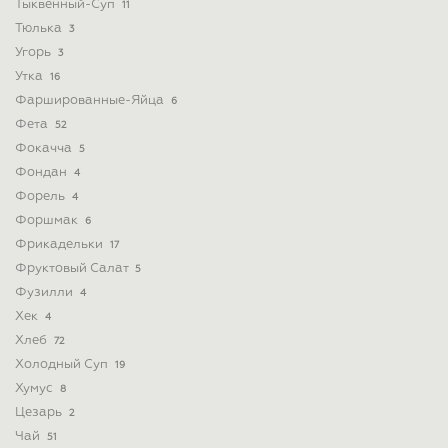
Тыквенный-Суп
11
Тюлька
3
Угорь
3
Утка
16
Фаршированные-Яйца
6
Фета
52
Фокачча
5
Фондан
4
Форель
4
Форшмак
6
Фрикадельки
17
Фруктовый Салат
5
Фузилли
4
Хек
4
Хлеб
72
Холодный Суп
19
Хумус
8
Цезарь
2
Чай
51