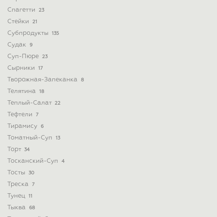
Спагетти
23
Стейки
21
Субпродукты
135
Судак
9
Суп-Пюре
23
Сырники
17
Творожная-Запеканка
8
Телятина
18
Теплый-Салат
22
Тефтели
7
Тирамису
6
Томатный-Суп
13
Торт
34
Тосканский-Суп
4
Тосты
30
Треска
7
Тунец
11
Тыква
68