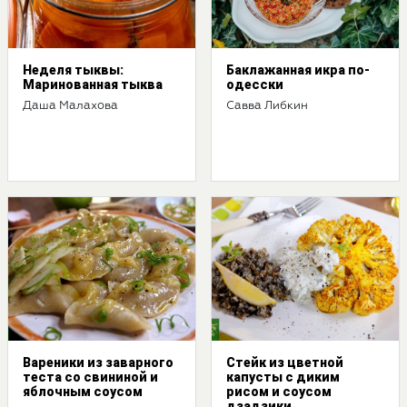
Неделя тыквы:
Баклажанная икра по-
Маринованная тыква
одесски
Даша Малахова
Савва Либкин
Вареники из заварного
Стейк из цветной
теста со свининой и
капусты с диким
яблочным соусом
рисом и соусом
дзадзики