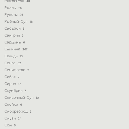
Рождество
40
Роллы
20
Рулеты
26
Рыбный-Суп
18
Сабайон
3
Сангрия
3
Сардины
6
Свинина
267
Сельдь
73
Семга
62
Семифредо
2
Сибас
2
Сироп
17
Скумбрия
7
Сливочный-Суп
10
Слойки
6
Сморреброд
2
Смузи
24
Сом
6