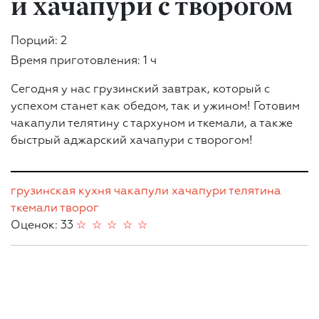
и хачапури с творогом
Порций: 2
Время приготовления: 1 ч
Сегодня у нас грузинский завтрак, который с
успехом станет как обедом, так и ужином! Готовим
чакапули телятину с тархуном и ткемали, а также
быстрый аджарский хачапури с творогом!
грузинская кухня
чакапули
хачапури
телятина
ткемали
творог
Оценок: 33
☆
☆
☆
☆
☆