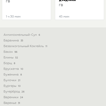
ГВ
ГВ
1 ч 30 мин
45 мин
Антипохмельный-Суп
6
Баранина
33
Безалкогольный Коктейль
11
Бекон
96
Блины
52
Борщ
8
Брускетта
10
Буженина
8
Булочки
21
Бургеры
10
Бутерброд
26
Вареники
24
Варенье
31