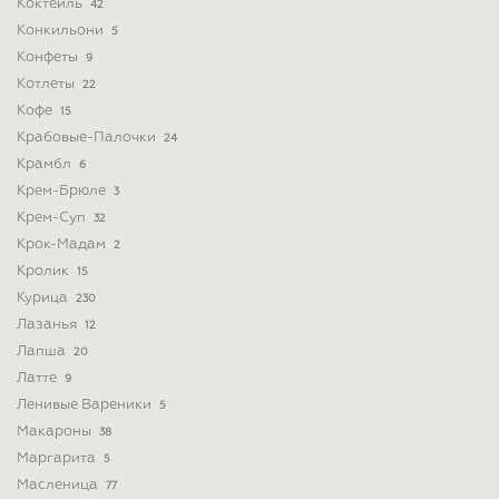
Коктейль
42
Конкильони
5
Конфеты
9
Котлеты
22
Кофе
15
Крабовые-Палочки
24
Крамбл
6
Крем-Брюле
3
Крем-Суп
32
Крок-Мадам
2
Кролик
15
Курица
230
Лазанья
12
Лапша
20
Латте
9
Ленивые Вареники
5
Макароны
38
Маргарита
5
Масленица
77