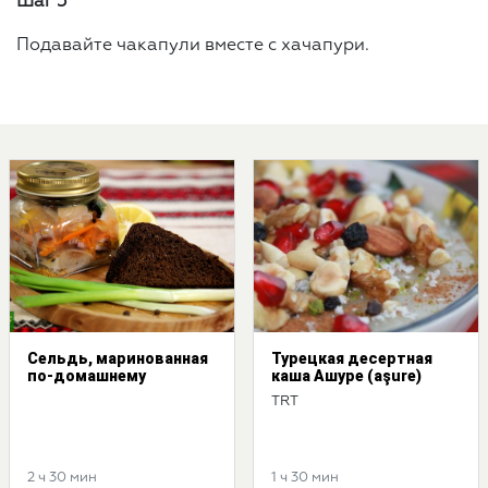
Шаг 5
Подавайте чакапули вместе с хачапури.
Сельдь, маринованная
Турецкая десертная
по-домашнему
каша Ашуре (aşure)
TRT
2 ч 30 мин
1 ч 30 мин