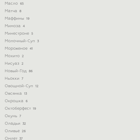
Масло
65
Матча
8
Маффины
19
Мимоза
4
Минестроне
5
Молочный-Суп
3
Мороженое
41
Мохито
2
Нисуаз
2
Новый-Год
86
Ньокки
7
Овощной-Суп
12
Овсянка
13
Окрошка
6
Октоберфест
19
Окунь
7
Оладьи
32
Оливье
26
Омлет
37