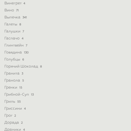
Винегрет
4
Вино
71
Выпечка
341
Галеты
8
Галушки
7
Гаспачо
4
Глинтвейн
7
Говядина
130
Голубцы
6
Горячий Шоколад
8
Гранита
3
Гранола
5
Гренки
15
Грибной-Суп
13
Гриль
55
Гриссини
4
Грог
2
Дорада
2
Драники
4