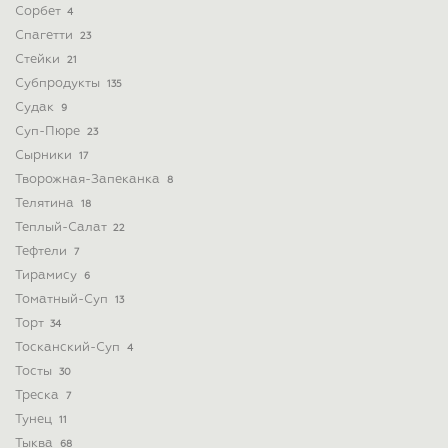
Сорбет
4
Спагетти
23
Стейки
21
Субпродукты
135
Судак
9
Суп-Пюре
23
Сырники
17
Творожная-Запеканка
8
Телятина
18
Теплый-Салат
22
Тефтели
7
Тирамису
6
Томатный-Суп
13
Торт
34
Тосканский-Суп
4
Тосты
30
Треска
7
Тунец
11
Тыква
68