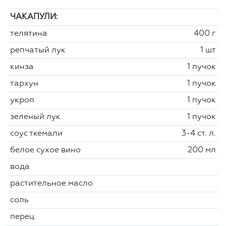
ЧАКАПУЛИ:
телятина
400 г
репчатый лук
1 шт
кинза
1 пучок
тархун
1 пучок
укроп
1 пучок
зеленый лук
1 пучок
соус ткемали
3-4 ст. л.
белое сухое вино
200 мл
вода
растительное масло
соль
перец