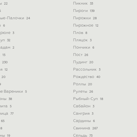
ты
Пикник
22
33
Пироги
5
139
вые-Палочки
Пирожки
24
28
л
Пирожное
6
12
Брюле
Плов
3
8
Суп
Пляцок
32
3
Мадам
Пончики
2
6
к
Пост
15
26
а
Пудинг
230
20
ья
Рассольник
12
3
а
Рождество
20
40
Роллы
9
20
ые Вареники
Рулеты
5
26
оны
Рыбный-Суп
38
18
рита
Сабайон
5
3
ница
Сангрия
77
3
Сардины
65
6
Свинина
8
267
ины
Сельдь
19
73