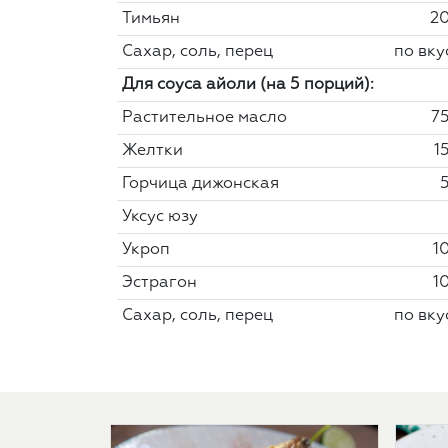
Тимьян
20
Сахар, соль, перец
по вку
Для соуса айоли (на 5 порций):
Растительное масло
75
Желтки
1
Горчица дижонская
5
Уксус юзу
Укроп
10
Эстрагон
10
Сахар, соль, перец
по вку