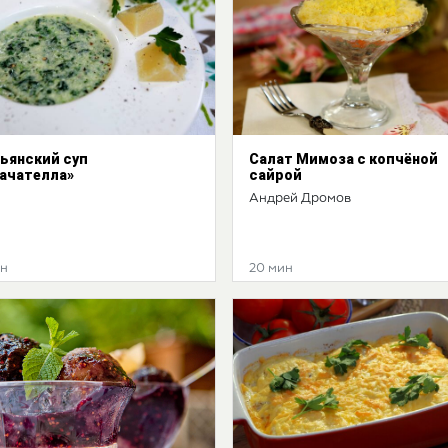
ьянский суп
Салат Мимоза с копчёной
ачателла»
сайрой
Андрей Дромов
ин
20 мин