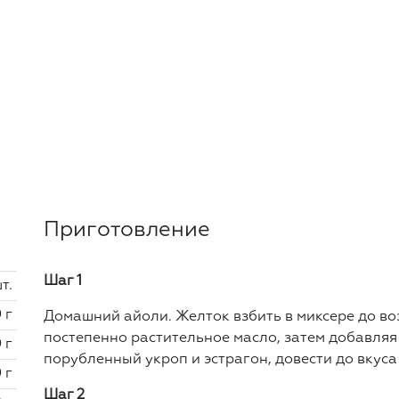
Приготовление
Шаг 1
шт.
 г
Домашний айоли. Желток взбить в миксере до во
постепенно растительное масло, затем добавляя 
 г
порубленный укроп и эстрагон, довести до вкуса
 г
Шаг 2