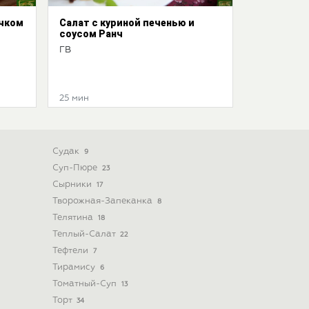
ачком
Салат с куриной печенью и
соусом Ранч
ГВ
25 мин
Судак
9
Суп-Пюре
23
Сырники
17
Творожная-Запеканка
8
Телятина
18
Теплый-Салат
22
Тефтели
7
Тирамису
6
Томатный-Суп
13
Торт
34