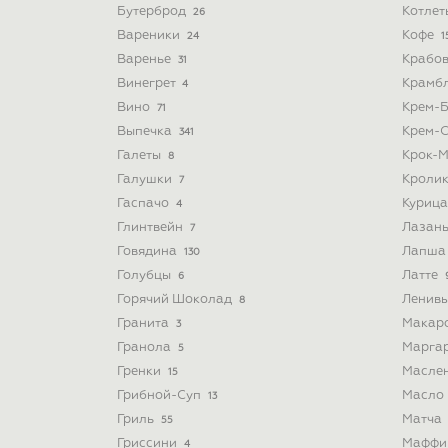
Бутерброд
Котле
26
Вареники
Кофе
24
1
Варенье
Крабо
31
Винегрет
Крамб
4
Вино
Крем-
71
Выпечка
Крем-
341
Галеты
Крок-
8
Галушки
Кроли
7
Гаспачо
Куриц
4
Глинтвейн
Лазан
7
Говядина
Лапш
130
Голубцы
Латте
6
Горячий Шоколад
Ленив
8
Гранита
Макар
3
Гранола
Марга
5
Гренки
Масле
15
Грибной-Суп
Масло
13
Гриль
Матча
55
Гриссини
Мафф
4