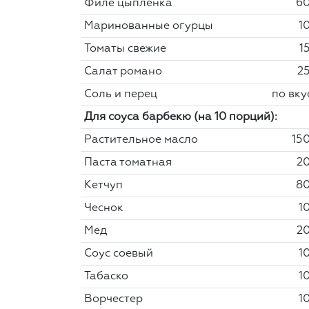
Филе цыпленка
60
Маринованные огурцы
10
Томаты свежие
1
Салат романо
25
Соль и перец
по вку
Для соуса барбекю (на 10 порций):
Растительное масло
150
Паста томатная
20
Кетчуп
80
Чеснок
10
Мед
20
Соус соевый
10
Табаско
10
Ворчестер
10