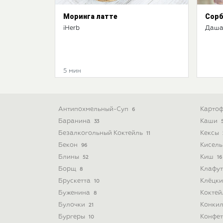
Моринга латте
Сорб
iHerb
Даша
5 мин
Антипохмельный-Суп
Картоф
6
Баранина
Каши
33
Безалкогольный Коктейль
Кексы
11
Бекон
Кисел
96
Блины
Киш
52
16
Борщ
Клафу
8
Брускетта
Клёцк
10
Буженина
Кокте
8
Булочки
Конки
21
Бургеры
Конфе
10