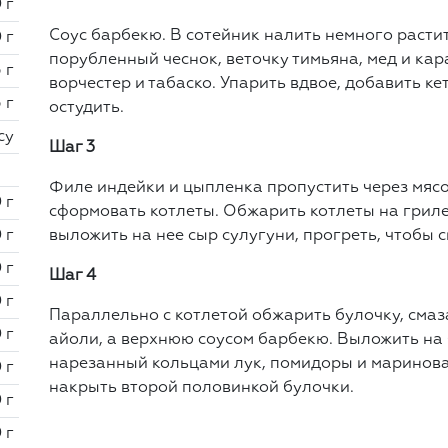
 г
Соус барбекю. В сотейник налить немного расти
 г
порубленный чеснок, веточку тимьяна, мед и кар
5 г
ворчестер и табаско. Упарить вдвое, добавить ке
 г
остудить.
су
Шаг 3
Филе индейки и цыпленка пропустить через мясо
 г
сформовать котлеты. Обжарить котлеты на гриле
 г
выложить на нее сыр сулугуни, прогреть, чтобы 
 г
Шаг 4
 г
Параллельно с котлетой обжарить булочку, сма
 г
айоли, а верхнюю соусом барбекю. Выложить на
нарезанный кольцами лук, помидоры и маринова
 г
накрыть второй половинкой булочки.
 г
 г