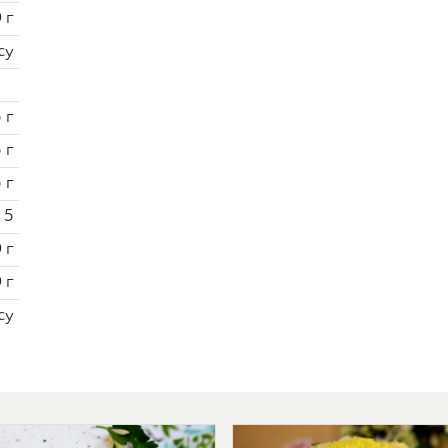
 г
су
 г
5 г
 г
5
 г
 г
су