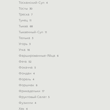
Тосканский-Суп
4
Тосты
30
Треска
7
Тунец
11
Тыква
68
Тыквенный-Суп
11
Тюлька
3
Угорь
3
Утка
16
Фаршированные-Яйца
6
Фета
52
Фокачча
5
Фондан
4
Форель
4
Форшмак
6
Фрикадельки
17
Фруктовый Салат
5
Фузилли
4
Хек
4