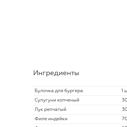
Ингредиенты
Булочка для бургера
1 
Сулугуни копченый
30
Лук репчатый
30
Филе индейки
70