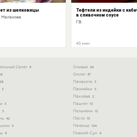
ет из шелковицы
Тефтели из индейки с каб
в сливочном соусе
 Малахова
ГВ
45 мин
ельный Салат
Оливье
9
26
Омлет
58
37
Панакота
28
3
ь
Панкейки
3
5
Пахлава
2
ти
Паштет
3
10
и
Пельмени
5
15
йль
Песто
42
13
льони
Печенье
5
104
ты
Пивной-Суп
9
4