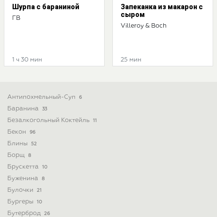
Шурпа с бараниной
Запеканка из макарон с
сыром
ГВ
Villeroy & Boch
1 ч 30 мин
25 мин
Антипохмельный-Суп
6
Баранина
33
Безалкогольный Коктейль
11
Бекон
96
Блины
52
Борщ
8
Брускетта
10
Буженина
8
Булочки
21
Бургеры
10
Бутерброд
26