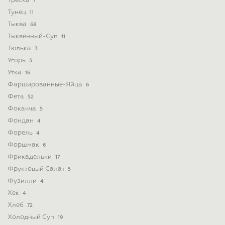
Треска
7
Тунец
11
Тыква
68
Тыквенный-Суп
11
Тюлька
3
Угорь
3
Утка
16
Фаршированные-Яйца
6
Фета
52
Фокачча
5
Фондан
4
Форель
4
Форшмак
6
Фрикадельки
17
Фруктовый Салат
5
Фузилли
4
Хек
4
Хлеб
72
Холодный Суп
19