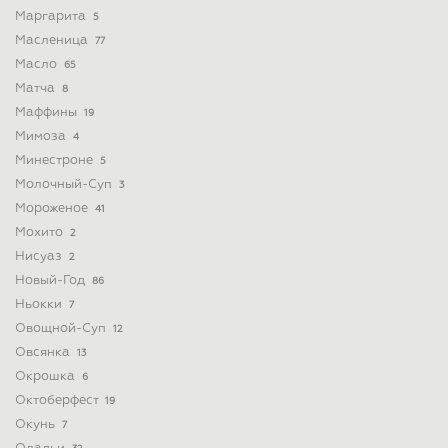
Маргарита
5
Масленица
77
Масло
65
Матча
8
Маффины
19
Мимоза
4
Минестроне
5
Молочный-Суп
3
Мороженое
41
Мохито
2
Нисуаз
2
Новый-Год
86
Ньокки
7
Овощной-Суп
12
Овсянка
13
Окрошка
6
Октоберфест
19
Окунь
7