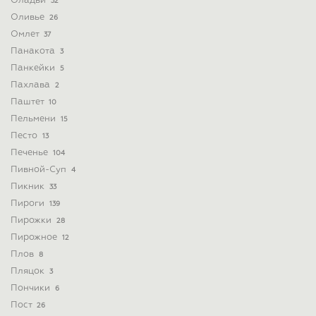
Оладьи
32
Оливье
26
Омлет
37
Панакота
3
Панкейки
5
Пахлава
2
Паштет
10
Пельмени
15
Песто
13
Печенье
104
Пивной-Суп
4
Пикник
33
Пироги
139
Пирожки
28
Пирожное
12
Плов
8
Пляцок
3
Пончики
6
Пост
26