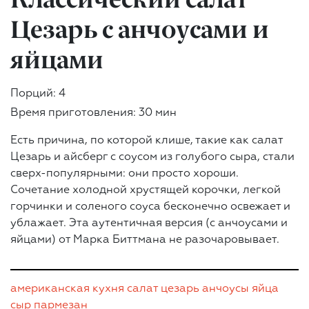
Цезарь c анчоусами и
яйцами
Порций: 4
Время приготовления: 30 мин
Есть причина, по которой клише, такие как салат
Цезарь и айсберг с соусом из голубого сыра, стали
сверх-популярными: они просто хороши.
Сочетание холодной хрустящей корочки, легкой
горчинки и соленого соуса бесконечно освежает и
ублажает. Эта аутентичная версия (c анчоусами и
яйцами) от Марка Биттмана не разочаровывает.
американская кухня
салат
цезарь
анчоусы
яйца
сыр
пармезан