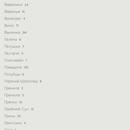
Вареники
24
Варенье
31
Винегрет
4
Вино
71
Выпечка
341
Галеты
8
Галушки
7
Гаспачо
4
Глинтвейн
7
Говядина
130
Голубцы
6
Горячий Шоколад
8
Гранита
3
Гранола
5
Гренки
15
Грибной-Суп
13
Гриль
55
Гриссини
4