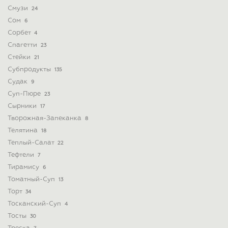
Смузи
24
Сом
6
Сорбет
4
Спагетти
23
Стейки
21
Субпродукты
135
Судак
9
Суп-Пюре
23
Сырники
17
Творожная-Запеканка
8
Телятина
18
Теплый-Салат
22
Тефтели
7
Тирамису
6
Томатный-Суп
13
Торт
34
Тосканский-Суп
4
Тосты
30