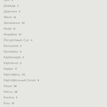
Грог
2
Дорада
2
Драники
4
Желе
14
Запеканки
55
Икра
21
Индейка
47
Йогуртовый-Суп
4
Кальцоне
2
Капкейки
4
Карбонара
5
Карпаччо
5
Карри
17
Картофель
112
Картофельный Салат
9
Каши
58
Кексы
28
Кисель
3
Киш
16