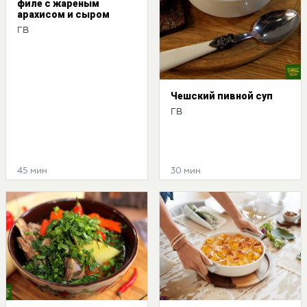
филе с жареным
арахисом и сыром
ГВ
Чешский пивной суп
ГВ
45 мин
30 мин