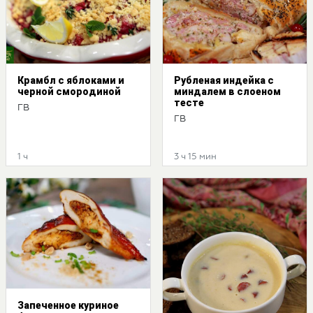
Крамбл с яблоками и
Рубленая индейка с
черной смородиной
миндалем в слоеном
тесте
ГВ
ГВ
1 ч
3 ч 15 мин
Запеченное куриное