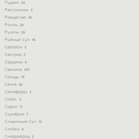
Пудинг
20
Рассольник
3
Рождество
40
Роллы
20
Рулеты
26
Рыбный-Суп
18
Сабайон
3
Сангрия
3
Сардины
6
Свинина
267
Сельдь
73
Семга
62
Семифредо
2
Сибас
2
Сироп
17
Скумбрия
7
Сливочный-Суп
10
Слойки
6
Сморреброд
2