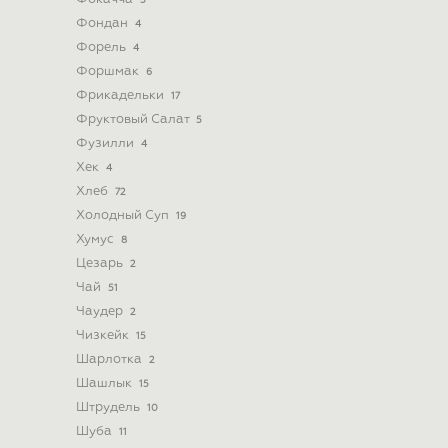
5
Фондан
4
Форель
4
Форшмак
6
Фрикадельки
17
Фруктовый Салат
5
Фузилли
4
Хек
4
Хлеб
72
Холодный Суп
19
Хумус
8
Цезарь
2
Чай
51
Чаудер
2
Чизкейк
15
Шарлотка
2
Шашлык
15
Штрудель
10
Шуба
11