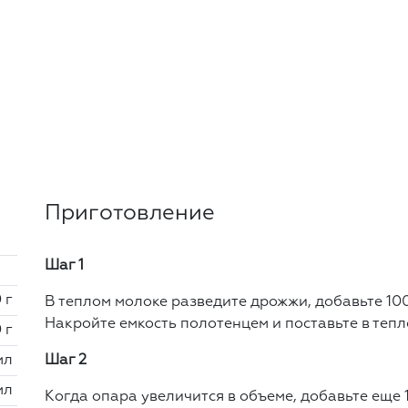
Приготовление
Шаг 1
 г
В теплом молоке разведите дрожжи, добавьте 10
Накройте емкость полотенцем и поставьте в тепло
 г
мл
Шаг 2
мл
Когда опара увеличится в объеме, добавьте еще 1