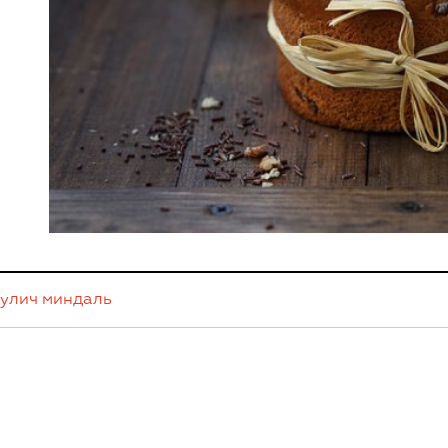
кулич
миндаль