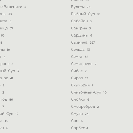
9
20
ые Вареники
Рулеты
5
26
оны
Рыбный-Суп
38
18
рита
Сабайон
5
3
ница
Сангрия
77
3
Сардины
65
6
Свинина
8
267
ины
Сельдь
19
73
а
Семга
4
62
троне
Семифредо
5
2
ный-Суп
Сибас
3
2
еное
Сироп
41
17
о
Скумбрия
2
7
з
Сливочный-Суп
2
10
-Год
Слойки
86
6
и
Сморреброд
7
2
ой-Суп
Смузи
12
24
ка
Сом
13
6
ка
Сорбет
6
4