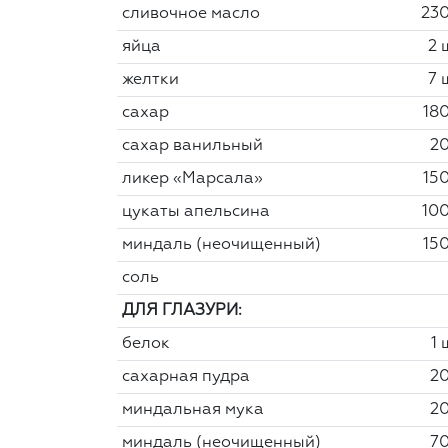
сливочное масло
230
яйца
2 
желтки
7 
сахар
180
сахар ванильный
20
ликер «Марсала»
150
цукаты апельсина
100
миндаль (неочищенный)
150
соль
ДЛЯ ГЛАЗУРИ:
белок
1 
сахарная пудра
20
миндальная мука
20
миндаль (неочищенный)
70