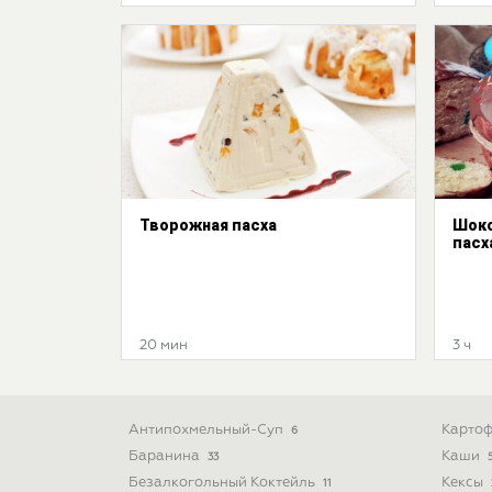
Творожная пасха
Шоко
пасх
20 мин
3 ч
Антипохмельный-Суп
Картоф
6
Баранина
Каши
33
Безалкогольный Коктейль
Кексы
11