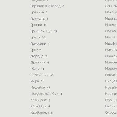
6
Горячий Шоколад
Ленив
8
Гранита
Макар
3
Гранола
Марга
5
Гренки
Масле
15
Грибной-Суп
Масло
13
Гриль
Матча
55
Гриссини
Мафф
4
Грог
Мимоз
2
Дорада
Минес
2
Драники
Молоч
4
Желе
Морож
14
Запеканки
Мохит
55
Икра
Нисуа
21
Индейка
Новый
47
Йогуртовый-Суп
Ньокк
4
Кальцоне
Овощн
2
Капкейки
Овсян
4
Карбонара
Окрош
5