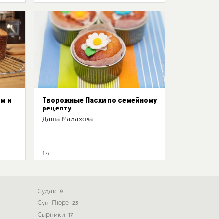
ом и
Творожные Пасхи по семейному
рецепту
Даша Малахова
1 ч
Судак
9
Суп-Пюре
23
Сырники
17