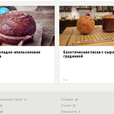
ладно-апельсиновая
Екзотическая пасха с сыр
а
грудинкой
1 ч
ельный Салат
Оливье
9
26
Омлет
58
37
Панакота
28
3