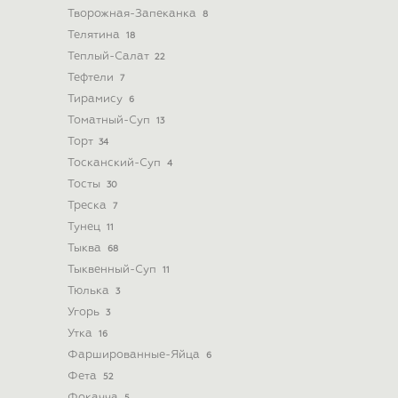
Творожная-Запеканка
8
Телятина
18
Теплый-Салат
22
Тефтели
7
Тирамису
6
Томатный-Суп
13
Торт
34
Тосканский-Суп
4
Тосты
30
Треска
7
Тунец
11
Тыква
68
Тыквенный-Суп
11
Тюлька
3
Угорь
3
Утка
16
Фаршированные-Яйца
6
Фета
52
Фокачча