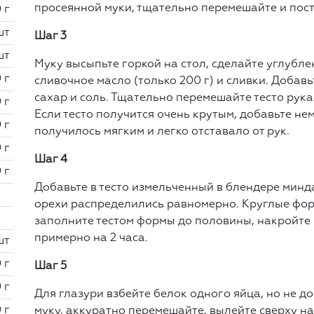
просеянной муки, тщательно перемешайте и постав
 г
шт
Шаг 3
шт
Муку высыпьте горкой на стол, сделайте углубле
 г
сливочное масло (только 200 г) и сливки. Добавь
сахар и соль. Тщательно перемешайте тесто рука
 г
Если тесто получится очень крутым, добавьте не
 г
получилось мягким и легко отставало от рук.
 г
Шаг 4
 г
Добавьте в тесто измельченный в блендере минд
орехи распределились равномерно. Круглые фо
заполните тестом формы до половины, накройте 
примерно на 2 часа.
шт
 г
Шаг 5
 г
Для глазури взбейте белок одного яйца, но не д
 г
муку, аккуратно перемешайте, вылейте сверху на