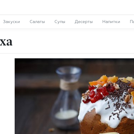
Закуски
Салаты
Супы
Десерты
Напитки
П
ха