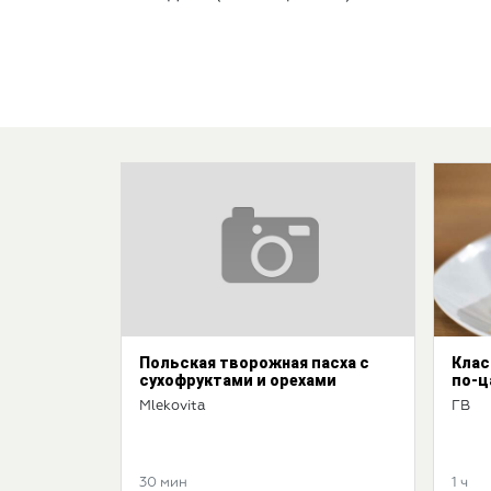
Польская творожная пасха с
Клас
сухофруктами и орехами
по-ц
Mlekovita
ГВ
30 мин
1 ч