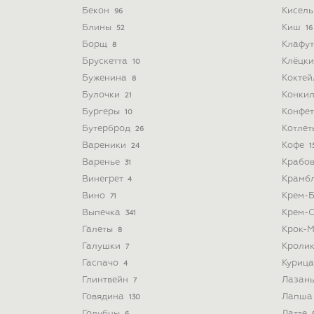
Бекон
Кисел
96
Блины
Киш
52
16
Борщ
Клафу
8
Брускетта
Клёцк
10
Буженина
Кокте
8
Булочки
Конки
21
Бургеры
Конфе
10
Бутерброд
Котле
26
Вареники
Кофе
24
1
Варенье
Крабо
31
Винегрет
Крамб
4
Вино
Крем-
71
Выпечка
Крем-
341
Галеты
Крок-
8
Галушки
Кроли
7
Гаспачо
Куриц
4
Глинтвейн
Лазан
7
Говядина
Лапш
130
Голубцы
Латте