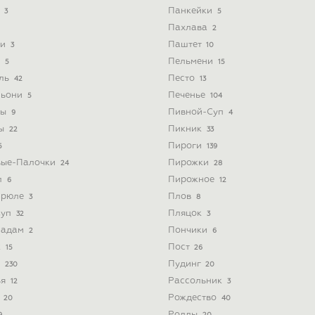
ь
Панкейки
3
5
Пахлава
2
ти
Паштет
3
10
и
Пельмени
5
15
йль
Песто
42
13
льони
Печенье
5
104
ты
Пивной-Суп
9
4
ты
Пикник
22
33
Пироги
5
139
вые-Палочки
Пирожки
24
28
л
Пирожное
6
12
Брюле
Плов
3
8
Суп
Пляцок
32
3
Мадам
Пончики
2
6
к
Пост
15
26
а
Пудинг
230
20
ья
Рассольник
12
3
а
Рождество
20
40
Роллы