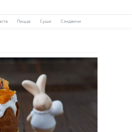
аста
Пицца
Суши
Сэндвичи