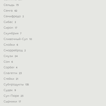
Сельдь
73
Семга
62
Семифредо
2
Сибас
2
Сироп
17
Скумбрия
7
Сливочный-Суп
10
Слойки
6
Сморреброд
2
Смузи
24
Сом
6
Сорбет
4
Спагетти
23
Стейки
21
Субпродукты
135
Судак
9
Суп-Пюре
23
Сырники
17