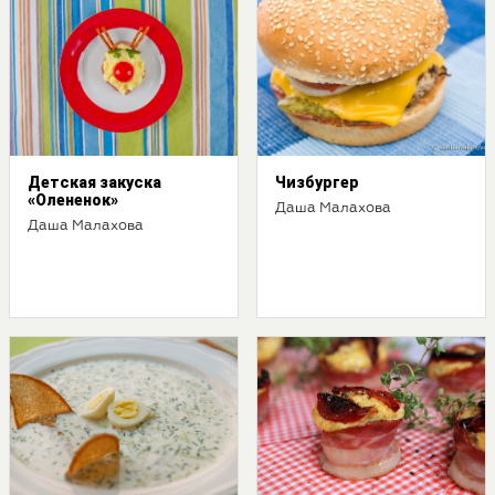
Детская закуска
Чизбургер
«Олененок»
Даша Малахова
Даша Малахова