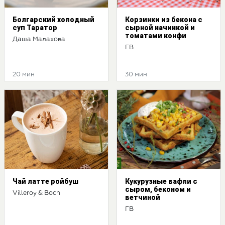
Болгарский холодный
Корзинки из бекона с
суп Таратор
сырной начинкой и
томатами конфи
Даша Малахова
ГВ
20 мин
30 мин
Чай латте ройбуш
Кукурузные вафли с
сыром, беконом и
Villeroy & Boch
ветчиной
ГВ