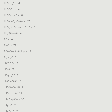
Фондан
4
Форель
4
Форшмак
6
Фрикадельки
17
Фруктовый Салат
5
Фузилли
4
Хек
4
Хлеб
72
Холодный Суп
19
Хумус
8
Цезарь
2
Чай
51
Чаудер
2
Чизкейк
15
Шарлотка
2
Шашлык
15
Штрудель
10
Шуба
11
Шурпа
2