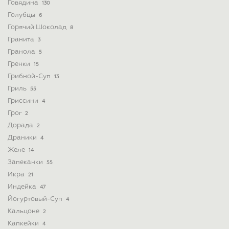
Говядина
130
Голубцы
6
Горячий Шоколад
8
Гранита
3
Гранола
5
Гренки
15
Грибной-Суп
13
Гриль
55
Гриссини
4
Грог
2
Дорада
2
Драники
4
Желе
14
Запеканки
55
Икра
21
Индейка
47
Йогуртовый-Суп
4
Кальцоне
2
Капкейки
4