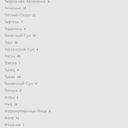
Творожная-Запеканка
8
Телятина
18
Теплый-Салат
22
Тефтели
7
Тирамису
6
Томатный-Суп
13
Торт
34
Тосканский-Суп
4
Тосты
30
Треска
7
Тунец
11
Тыква
68
Тыквенный-Суп
11
Тюлька
3
Угорь
3
Утка
16
Фаршированные-Яйца
6
Фета
52
Фокачча
5