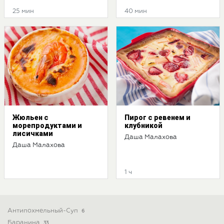
25 мин
40 мин
Жюльен с
Пирог с ревенем и
морепродуктами и
клубникой
лисичками
Даша Малахова
Даша Малахова
1 ч
Антипохмельный-Суп
6
Баранина
33