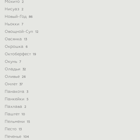
Мохито
2
Нисуаз
2
Новый-Год
86
Ньокки
7
Овощной-Суп
12
Овсянка
13
Окрошка
6
Октоберфест
19
Окунь
7
Оладьи
32
Оливье
26
Омлет
37
Панакота
3
Панкейки
5
Пахлава
2
Паштет
10
Пельмени
15
Песто
13
Печенье
104