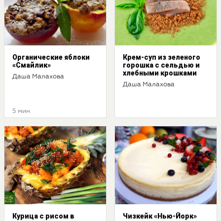
Органические яблоки
Крем-суп из зеленого
«Смайлик»
горошка с сельдью и
хлебными крошками
Даша Малахова
Даша Малахова
5 мин
Курица с рисом в
Чизкейк «Нью-Йорк»