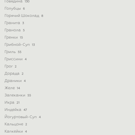
Говядина
130
Голубцы
6
Горячий Шоколад
8
Гранита
3
Гранола
5
Гренки
15
Грибной-Суп
13
Гриль
55
Гриссини
4
Грог
2
Дорада
2
Драники
4
Желе
14
Запеканки
55
Икра
21
Индейка
47
Йогуртовый-Суп
4
Кальцоне
2
Капкейки
4