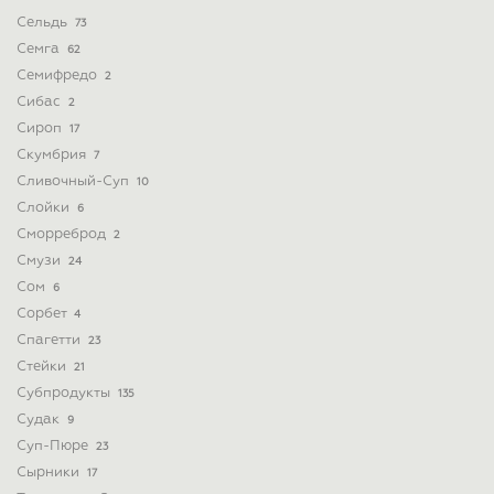
Сельдь
73
Семга
62
Семифредо
2
Сибас
2
Сироп
17
Скумбрия
7
Сливочный-Суп
10
Слойки
6
Сморреброд
2
Смузи
24
Сом
6
Сорбет
4
Спагетти
23
Стейки
21
Субпродукты
135
Судак
9
Суп-Пюре
23
Сырники
17