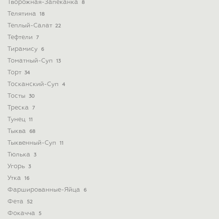
Творожная-Запеканка
8
Телятина
18
Теплый-Салат
22
Тефтели
7
Тирамису
6
Томатный-Суп
13
Торт
34
Тосканский-Суп
4
Тосты
30
Треска
7
Тунец
11
Тыква
68
Тыквенный-Суп
11
Тюлька
3
Угорь
3
Утка
16
Фаршированные-Яйца
6
Фета
52
Фокачча
5