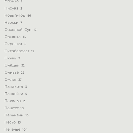
Мохито
2
Нисуаз
2
Новый-Год
86
Ньокки
7
Овощной-Суп
12
Овсянка
13
Окрошка
6
Октоберфест
19
Окунь
7
Оладьи
32
Оливье
26
Омлет
37
Панакота
3
Панкейки
5
Пахлава
2
Паштет
10
Пельмени
15
Песто
13
Печенье
104