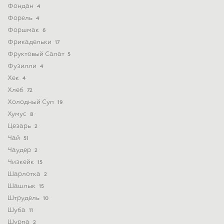
Фондан
4
Форель
4
Форшмак
6
Фрикадельки
17
Фруктовый Салат
5
Фузилли
4
Хек
4
Хлеб
72
Холодный Суп
19
Хумус
8
Цезарь
2
Чай
51
Чаудер
2
Чизкейк
15
Шарлотка
2
Шашлык
15
Штрудель
10
Шуба
11
Шурпа
2