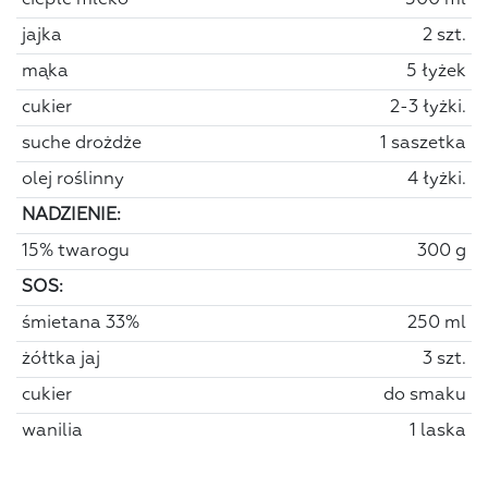
ciepłe mleko
500 ml
jajka
2 szt.
mąka
5 łyżek
cukier
2-3 łyżki.
suche drożdże
1 saszetka
olej roślinny
4 łyżki.
NADZIENIE:
15% twarogu
300 g
SOS:
śmietana 33%
250 ml
żółtka jaj
3 szt.
cukier
do smaku
wanilia
1 laska