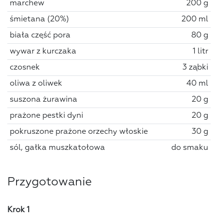
marchew
200 g
śmietana (20%)
200 ml
biała część pora
80 g
wywar z kurczaka
1 litr
czosnek
3 ząbki
oliwa z oliwek
40 ml
suszona żurawina
20 g
prażone pestki dyni
20 g
pokruszone prażone orzechy włoskie
30 g
sól, gałka muszkatołowa
do smaku
Przygotowanie
Krok 1