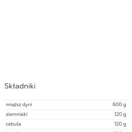
Składniki
miąższ dyni
600 g
ziemniaki
120 g
cebula
120 g