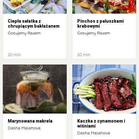
Ciepła sałatka z
Pinchos z paluszkami
chrupiącym bakłażanem
krabowymi
Gotujemy Razem
Gotujemy Razem
20 min
20 min
Marynowana makrela
Kaczka z cynamonem i
wiśniami
Dasha Malahova
Dasha Malahova