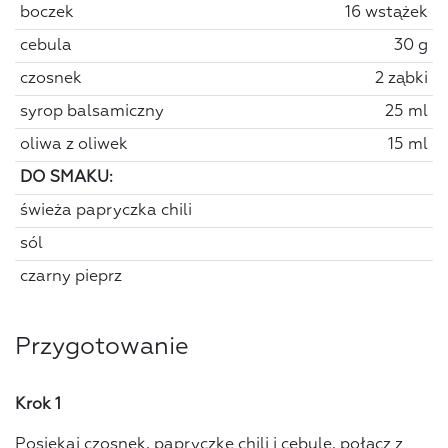
boczek
16 wstążek
cebula
30 g
czosnek
2 ząbki
syrop balsamiczny
25 ml
oliwa z oliwek
15 ml
DO SMAKU:
świeża papryczka chili
sól
czarny pieprz
Przygotowanie
Krok 1
Posiekaj czosnek, papryczkę chili i cebulę, połącz z