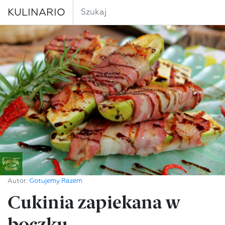
KULINARIO
Autor:
Gotujemy Razem
Cukinia zapiekana w
boczku