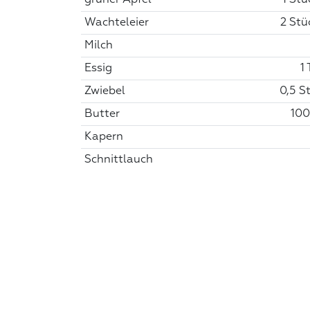
Wachteleier
2 Stü
Milch
Essig
1 
Zwiebel
0,5 St
Butter
100
Kapern
Schnittlauch