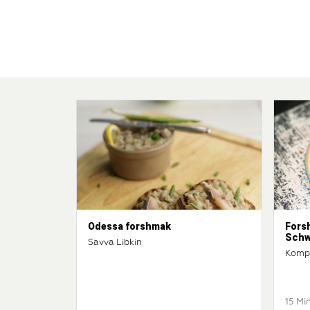
Odessa forshmak
Fors
Schw
Savva Libkin
Komp
15 Min