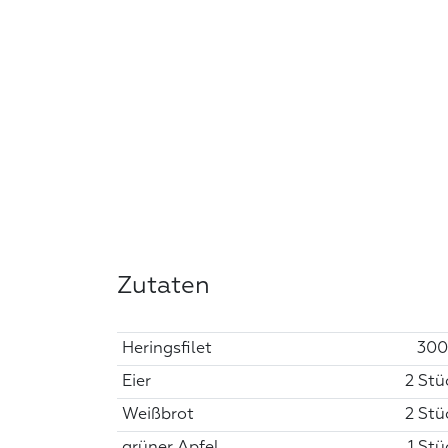
Zutaten
Heringsfilet
300
Eier
2 Stü
Weißbrot
2 Stü
grüner Apfel
1 Stü