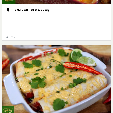
Діп із яловичого фаршу
ГР
45 хв