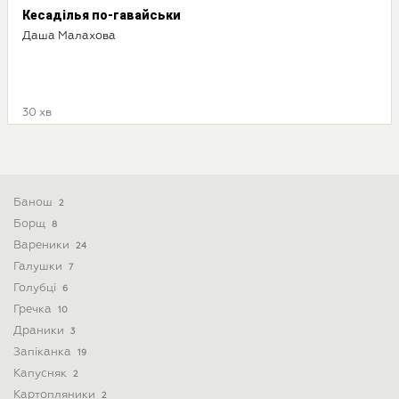
Кесаділья по-гавайськи
Даша Малахова
30 хв
Банош
2
Борщ
8
Вареники
24
Галушки
7
Голубці
6
Гречка
10
Драники
3
Запіканка
19
Капусняк
2
Картопляники
2