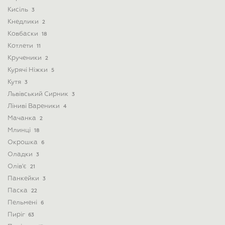
Кисіль
3
Кнедлики
2
Ковбаски
18
Котлети
11
Крученики
2
Курячі Ніжки
5
Кутя
3
Львівський Сирник
3
Ліниві Вареники
4
Мачанка
2
Млинці
18
Окрошка
6
Оладки
3
Олів'є
21
Панкейки
3
Паска
22
Пельмені
6
Пиріг
63