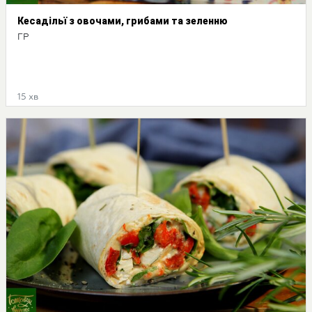
Кесадільї з овочами, грибами та зеленню
ГР
15 хв