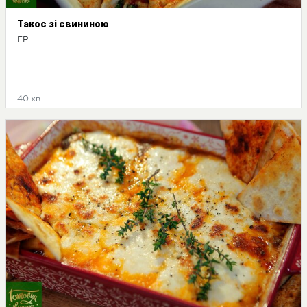
Такос зі свининою
ГР
40 хв