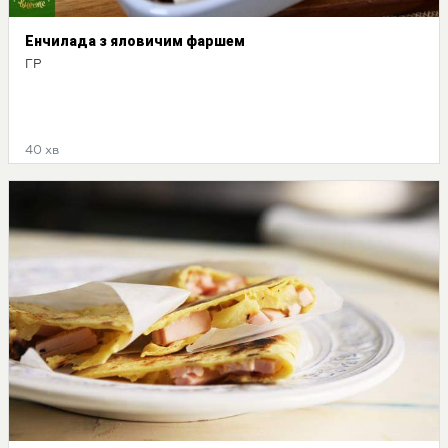
Енчилада з яловичим фаршем
ГР
40 хв