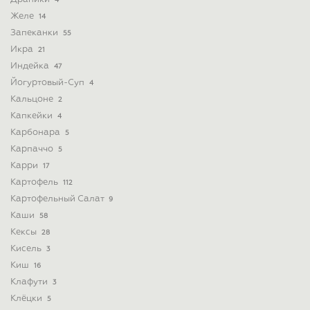
4
Желе
14
Запеканки
55
Икра
21
Индейка
47
Йогуртовый-Суп
4
Кальцоне
2
Капкейки
4
Карбонара
5
Карпаччо
5
Карри
17
Картофель
112
Картофельный Салат
9
Каши
58
Кексы
28
Кисель
3
Киш
16
Клафути
3
Клёцки
5