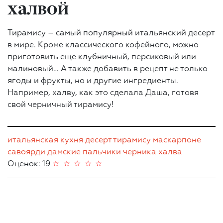
халвой
Тирамису – самый популярный итальянский десерт
в мире. Кроме классического кофейного, можно
приготовить еще клубничный, персиковый или
малиновый… А также добавить в рецепт не только
ягоды и фрукты, но и другие ингредиенты.
Например, халву, как это сделала Даша, готовя
свой черничный тирамису!
итальянская кухня
десерт
тирамису
маскарпоне
савоярди
дамские пальчики
черника
халва
Оценок: 19
☆
☆
☆
☆
☆