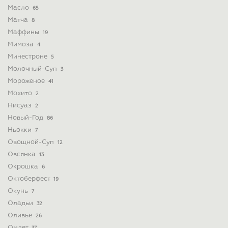
Масло
65
Матча
8
Маффины
19
Мимоза
4
Минестроне
5
Молочный-Суп
3
Мороженое
41
Мохито
2
Нисуаз
2
Новый-Год
86
Ньокки
7
Овощной-Суп
12
Овсянка
13
Окрошка
6
Октоберфест
19
Окунь
7
Оладьи
32
Оливье
26
Омлет