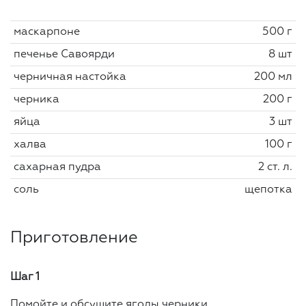
маскарпоне
500 г
печенье Савоярди
8 шт
черничная настойка
200 мл
черника
200 г
яйца
3 шт
халва
100 г
сахарная пудра
2 ст. л.
соль
щепотка
Приготовление
Шаг 1
Помойте и обсушите ягоды черники.