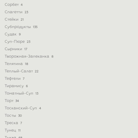
Сорбет
4
Спагетти
23
Стейки
21
Субпродукты
135
Судак
9
Суп-Пюре
23
Сырники
17
Творожная-Запеканка
8
Телятина
18
Теплый-Салат
22
Тефтели
7
Тирамису
6
Томатный-Суп
13
Торт
34
Тосканский-Суп
4
Тосты
30
Треска
7
Тунец
11
Тыква