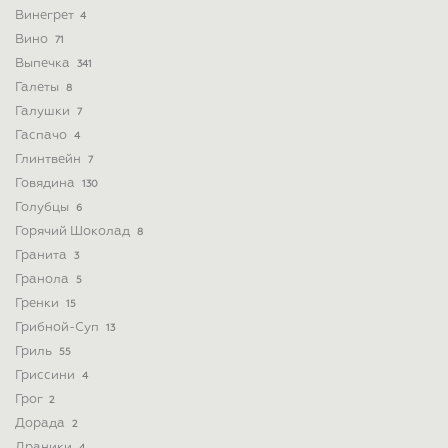
Винегрет
4
Вино
71
Выпечка
341
Галеты
8
Галушки
7
Гаспачо
4
Глинтвейн
7
Говядина
130
Голубцы
6
Горячий Шоколад
8
Гранита
3
Гранола
5
Гренки
15
Грибной-Суп
13
Гриль
55
Гриссини
4
Грог
2
Дорада
2
Драники