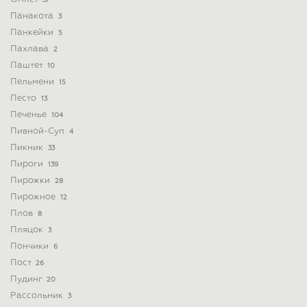
37
Панакота
3
Панкейки
5
Пахлава
2
Паштет
10
Пельмени
15
Песто
13
Печенье
104
Пивной-Суп
4
Пикник
33
Пироги
139
Пирожки
28
Пирожное
12
Плов
8
Пляцок
3
Пончики
6
Пост
26
Пудинг
20
Рассольник
3