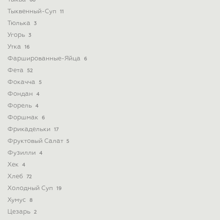
68
Тыквенный-Суп
11
Тюлька
3
Угорь
3
Утка
16
Фаршированные-Яйца
6
Фета
52
Фокачча
5
Фондан
4
Форель
4
Форшмак
6
Фрикадельки
17
Фруктовый Салат
5
Фузилли
4
Хек
4
Хлеб
72
Холодный Суп
19
Хумус
8
Цезарь
2