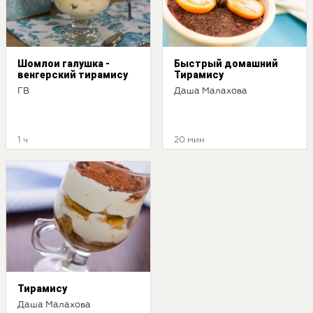
Шомлои галушка -
Быстрый домашний
венгерский тирамису
Тирамису
ГВ
Даша Малахова
1 ч
20 мин
Тирамису
Даша Малахова