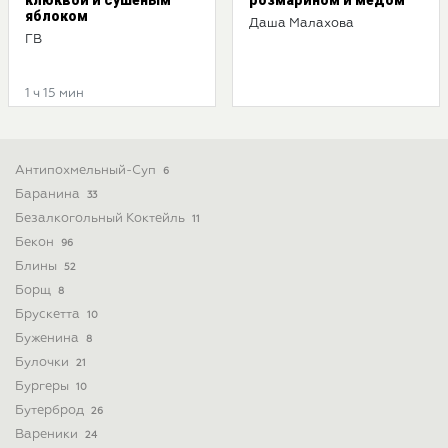
клюквой и сушеным
розмарином и медом
яблоком
Даша Малахова
ГВ
1 ч 15 мин
Антипохмельный-Суп
6
Баранина
33
Безалкогольный Коктейль
11
Бекон
96
Блины
52
Борщ
8
Брускетта
10
Буженина
8
Булочки
21
Бургеры
10
Бутерброд
26
Вареники
24