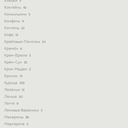
Клёцки
5
Коктейль
42
Конкильони
5
Конфеты
9
Котлеты
22
Кофе
15
Крабовые-Палочки
24
Крамбл
6
Крем-Брюле
3
Крем-Суп
32
Крок-Мадам
2
Кролик
15
Курица
230
Лазанья
12
Лапша
20
Латте
9
Ленивые Вареники
5
Макароны
38
Маргарита
5