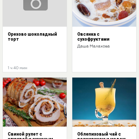
Орехово шоколадный
Овсянка с
торт
сухофруктами
Даша Малахова
1 ч 40 мин
Свиной рулет с
Облепиховый чай с