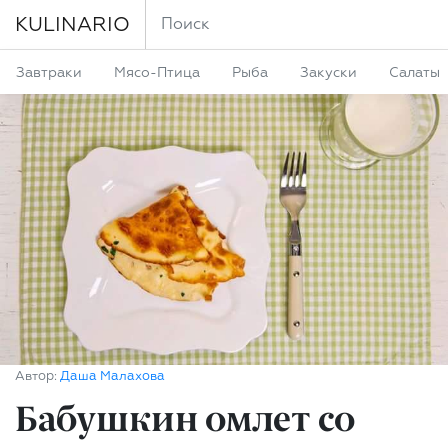
KULINARIO
Завтраки
Мясо-Птица
Рыба
Закуски
Салаты
Автор:
Даша Малахова
Бабушкин омлет со