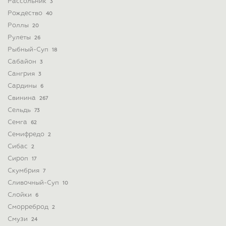
Рассольник
3
Рождество
40
Роллы
20
Рулеты
26
Рыбный-Суп
18
Сабайон
3
Сангрия
3
Сардины
6
Свинина
267
Сельдь
73
Семга
62
Семифредо
2
Сибас
2
Сироп
17
Скумбрия
7
Сливочный-Суп
10
Слойки
6
Сморреброд
2
Смузи
24