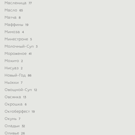
Масленица
77
Масло
65
Матча
8
Маффины
19
Мимоза
4
Минестроне
5
Молочный-Суп
3
Мороженое
41
Мохито
2
Нисуаз
2
Новый-Год
86
Ньокки
7
Овощной-Суп
12
Овсянка
13
Окрошка
6
Октоберфест
19
Окунь
7
Оладьи
32
Оливье
26