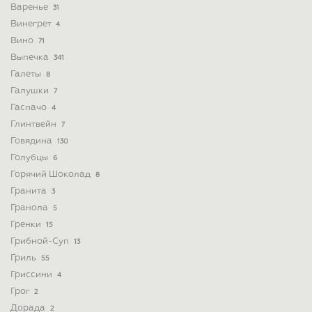
Варенье
31
Винегрет
4
Вино
71
Выпечка
341
Галеты
8
Галушки
7
Гаспачо
4
Глинтвейн
7
Говядина
130
Голубцы
6
Горячий Шоколад
8
Гранита
3
Гранола
5
Гренки
15
Грибной-Суп
13
Гриль
55
Гриссини
4
Грог
2
Дорада
2