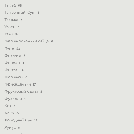
Тыква
68
Тыквенный-Суп
11
Тюлька
3
Угорь
3
Утка
16
Фаршированные-Яйца
6
Фета
52
Фокачча
5
Фондан
4
Форель
4
Форшмак
6
Фрикадельки
17
Фруктовый Салат
5
Фузилли
4
Хек
4
Хлеб
72
Холодный Суп
19
Хумус
8