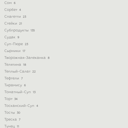
Сом
6
Сорбет
4
Спагетти
23
Стейки
21
Субпродукты
135
Судак
9
Суп-Пюре
23
Сырники
17
Творожная-Запеканка
8
Телятина
18
Теплый-Салат
22
Тефтели
7
Тирамису
6
Томатный-Суп
13
Торт
34
Тосканский-Суп
4
Тосты
30
Треска
7
Тунец
11