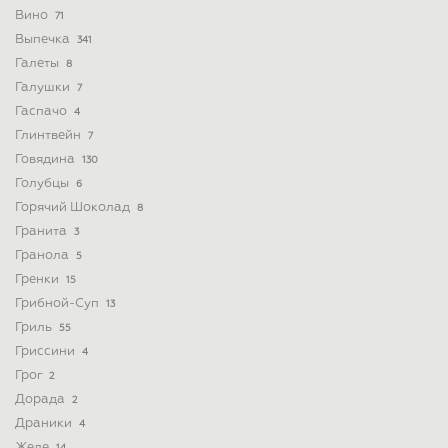
Вино
71
Выпечка
341
Галеты
8
Галушки
7
Гаспачо
4
Глинтвейн
7
Говядина
130
Голубцы
6
Горячий Шоколад
8
Гранита
3
Гранола
5
Гренки
15
Грибной-Суп
13
Гриль
55
Гриссини
4
Грог
2
Дорада
2
Драники
4
Желе