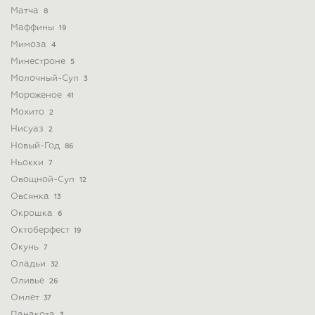
Матча
8
Маффины
19
Мимоза
4
Минестроне
5
Молочный-Суп
3
Мороженое
41
Мохито
2
Нисуаз
2
Новый-Год
86
Ньокки
7
Овощной-Суп
12
Овсянка
13
Окрошка
6
Октоберфест
19
Окунь
7
Оладьи
32
Оливье
26
Омлет
37
Панакота