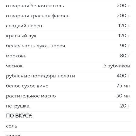
отварная белая фасоль
200 г
отварная красная фасоль
200 г
сладкий перец
120 г
красный лук
120 г
белая часть лука-порея
90 г
морковь
80 г
чеснок
5 зубчиков
рубленые помидоры пелати
400 г
белое сухое вино
75 мл
растительное масло
30 мл
петрушка
20 г
ПО ВКУСУ:
соль