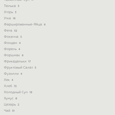
11
Тюлька
3
Угорь
3
Утка
16
Фаршированные-Яйца
6
Фета
52
Фокачча
5
Фондан
4
Форель
4
Форшмак
6
Фрикадельки
17
Фруктовый Салат
5
Фузилли
4
Хек
4
Хлеб
72
Холодный Суп
19
Хумус
8
Цезарь
2
Чай
51