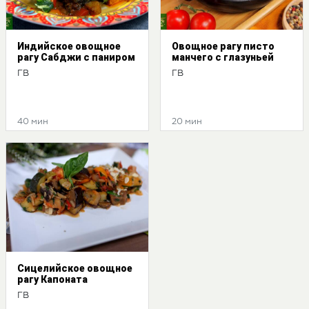
Индийское овощное
Овощное рагу писто
рагу Сабджи с паниром
манчего с глазуньей
ГВ
ГВ
40 мин
20 мин
Сицелийское овощное
рагу Капоната
ГВ