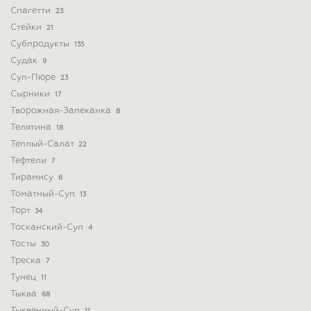
Спагетти
23
Стейки
21
Субпродукты
135
Судак
9
Суп-Пюре
23
Сырники
17
Творожная-Запеканка
8
Телятина
18
Теплый-Салат
22
Тефтели
7
Тирамису
6
Томатный-Суп
13
Торт
34
Тосканский-Суп
4
Тосты
30
Треска
7
Тунец
11
Тыква
68
Тыквенный-Суп