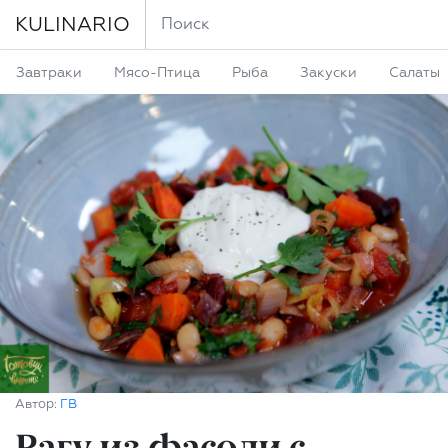
KULINARIO
Завтраки
Мясо-Птица
Рыба
Закуски
Салаты
Автор:
ГВ
Рагу из фасоли с