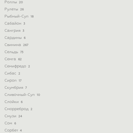
Роллы
20
Рулеты
26
Рыбный-Суп
18
Сабайон
3
Сангрия
3
Сардины
6
Свинина
267
Сельдь
73
Семга
62
Семифредо
2
Сибас
2
Сироп
17
Скумбрия
7
Сливочный-Суп
10
Слойки
6
Сморреброд
2
Смузи
24
Сом
6
Сорбет
4